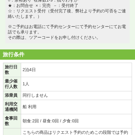
★：お問合せ ×：完売 －：受付終了
☆：リクエスト受付（受付完了後、弊社より予約の可否をご連
絡いたします。）
※ご予約はお電話にて予約センターにて予約センターにてお電
話でも承ります。
その際は、ツアーコードをお申し付けください。
旅行条件
旅行日
2泊4日
数
最少催
1人
行人数
添乗員
同行しません
利用交
船 利用
通機関
食事回
朝食:2回 / 昼食:0回 / 夕食:0回
数
こちらの商品はリクエスト予約のためこの段階では予約