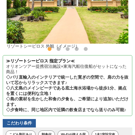
リゾートシーピロス 外観（イメージ）
≫リゾートシーピロス 指定プラン≪
オリオンツアー提携宿泊施設×東海汽船往復船がセットになった
商品！
◇バリ直輸入のインテリアで統一した寛ぎの空間で、肩の力を抜
いて芯からリラックスできます♪
◇八丈島のメインビーチである底土海水浴場から徒歩1分、拠点
を置くには便利な立地！
◇島の素材を生かした和食の夕食も、ご希望により追加いただけ
ます。
◇夕食時に、同じ地区内で近隣の飲食店までなら送りのみ可能♪
こだわり条件
こども割引あり
朝食付
Wi-Fiが使える宿
1名1室設定有