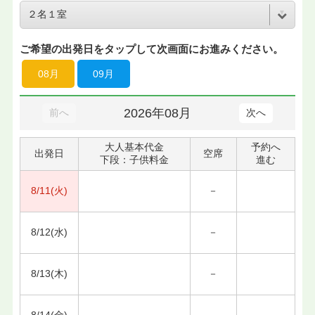
ご希望の出発日をタップして次画面にお進みください。
08月
09月
2026年08月
前へ
次へ
大人基本代金
予約へ
出発日
空席
下段：子供料金
進む
8/11(火)
－
8/12(水)
－
8/13(木)
－
8/14(金)
－