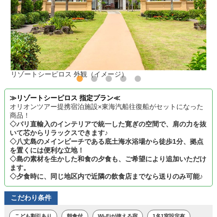
リゾートシーピロス 外観（イメージ）
≫リゾートシーピロス 指定プラン≪
オリオンツアー提携宿泊施設×東海汽船往復船がセットになった
商品！
◇バリ直輸入のインテリアで統一した寛ぎの空間で、肩の力を抜
いて芯からリラックスできます♪
◇八丈島のメインビーチである底土海水浴場から徒歩1分、拠点
を置くには便利な立地！
◇島の素材を生かした和食の夕食も、ご希望により追加いただけ
ます。
◇夕食時に、同じ地区内で近隣の飲食店までなら送りのみ可能♪
こだわり条件
こども割引あり
朝食付
Wi-Fiが使える宿
1名1室設定有