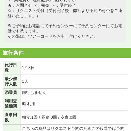
○：余裕あり 在庫数1-9：残りわずか
★：お問合せ ×：完売 －：受付終了
☆：リクエスト受付（受付完了後、弊社より予約の可否をご連
絡いたします。）
※ご予約はお電話にて予約センターにて予約センターにてお電
話でも承ります。
その際は、ツアーコードをお申し付けください。
旅行条件
旅行日
1泊3日
数
最少催
1人
行人数
添乗員
同行しません
利用交
船 利用
通機関
食事回
朝食:1回 / 昼食:0回 / 夕食:0回
数
こちらの商品はリクエスト予約のためこの段階では予約