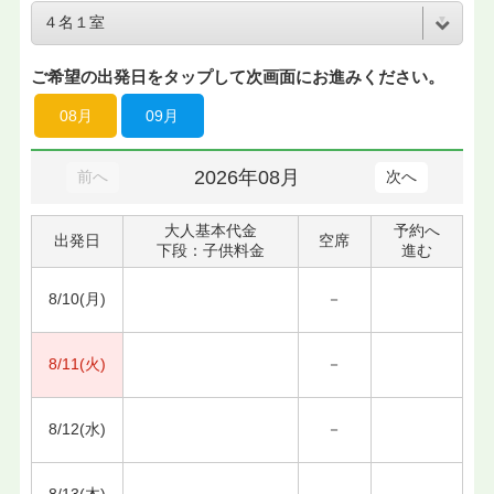
ご希望の出発日をタップして次画面にお進みください。
08月
09月
2026年08月
前へ
次へ
大人基本代金
予約へ
出発日
空席
下段：子供料金
進む
8/10(月)
－
8/11(火)
－
8/12(水)
－