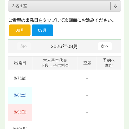
ご希望の出発日をタップして次画面にお進みください。
08月
09月
2026年08月
前へ
次へ
大人基本代金
予約へ
出発日
空席
下段：子供料金
進む
8/7(金)
－
8/8(土)
－
8/9(日)
－
8/10(月)
－