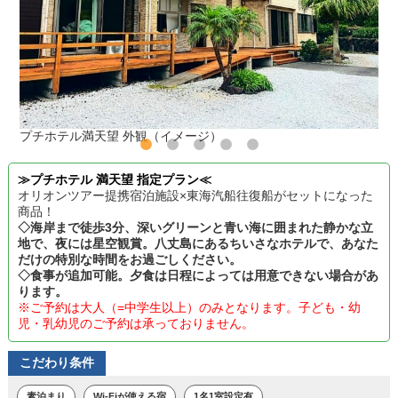
プチホテル満天望 外観（イメージ）
≫プチホテル 満天望 指定プラン≪
オリオンツアー提携宿泊施設×東海汽船往復船がセットになった
商品！
◇海岸まで徒歩3分、深いグリーンと青い海に囲まれた静かな立
地で、夜には星空観賞。八丈島にあるちいさなホテルで、あなた
だけの特別な時間をお過ごしください。
◇食事が追加可能。夕食は日程によっては用意できない場合があ
ります。
※ご予約は大人（=中学生以上）のみとなります。子ども・幼
児・乳幼児のご予約は承っておりません。
こだわり条件
素泊まり
Wi-Fiが使える宿
1名1室設定有