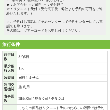
★：お問合せ ×：完売 －：受付終了
☆：リクエスト受付（受付完了後、弊社より予約の可否をご連
絡いたします。）
※ご予約はお電話にて予約センターにて予約センターにてお電
話でも承ります。
その際は、ツアーコードをお申し付けください。
旅行条件
旅行日
3泊5日
数
最少催
1人
行人数
添乗員
同行しません
利用交
船 利用
通機関
食事回
朝食:0回 / 昼食:0回 / 夕食:0回
数
こちらの商品はリクエスト予約のためこの段階では予約