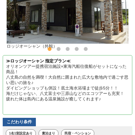
ロッジオーシャン（外観）
≫ロッジオーシャン 指定プラン≪
オリオンツアー提携宿泊施設×東海汽船往復船がセットになった
商品！
八丈島の自然を満喫！大自然に囲まれた広大な敷地内で過ごす思
い思いの旅を♪
ダイビングショップも併設！底土海水浴場まで徒歩5分！！
海だけじゃない、八丈富士や三原山などのエコツアーも充実！
疲れた体は島内にある温泉施設が癒してくれます♪
こだわり条件
1名1室設定あり
素泊まり
民宿・ペンション