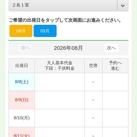
ご希望の出発日をタップして次画面にお進みください。
08月
09月
2026年08月
前へ
次へ
大人基本代金
予約へ
出発日
空席
下段：子供料金
進む
8/8(土)
－
8/9(日)
－
8/10(月)
－
8/11(火)
－