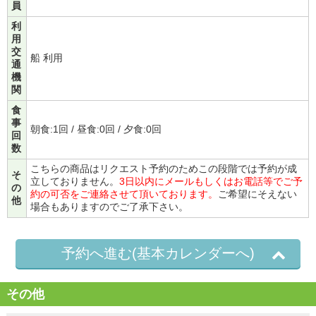
員
利
用
交
船 利用
通
機
関
食
事
朝食:1回 / 昼食:0回 / 夕食:0回
回
数
こちらの商品はリクエスト予約のためこの段階では予約が成
そ
立しておりません。
3日以内にメールもしくはお電話等でご予
の
約の可否をご連絡させて頂いております。
ご希望にそえない
他
場合もありますのでご了承下さい。
予約へ進む(基本カレンダーへ)
その他