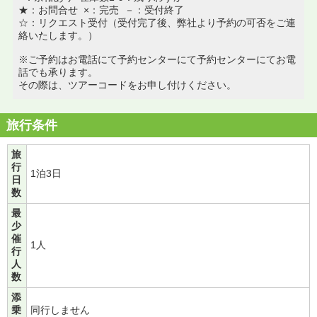
★：お問合せ ×：完売 －：受付終了
☆：リクエスト受付（受付完了後、弊社より予約の可否をご連
絡いたします。）
※ご予約はお電話にて予約センターにて予約センターにてお電
話でも承ります。
その際は、ツアーコードをお申し付けください。
旅行条件
旅
行
1泊3日
日
数
最
少
催
1人
行
人
数
添
乗
同行しません