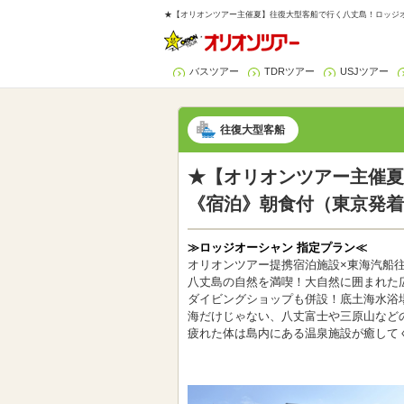
★【オリオンツアー主催夏】往復大型客船で行く八丈島！ロッジオ
バスツアー
TDRツアー
USJツアー
往復大型客船
★【オリオンツアー主催夏
《宿泊》朝食付（東京発着
≫ロッジオーシャン 指定プラン≪
オリオンツアー提携宿泊施設×東海汽船
八丈島の自然を満喫！大自然に囲まれた
ダイビングショップも併設！底土海水浴
海だけじゃない、八丈富士や三原山など
疲れた体は島内にある温泉施設が癒して