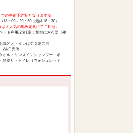
までの事前予約制となります※
/18：00～20：30（最終18：30）
2のご夕食は大人気の地魚定食にてご用意。
ベッド利用/2名1室：和室にお布団（要
お風呂とトイレは男女別共同
i-Fi完備
タオル・リンスインシャンプー・ボ
・髭剃り・トイレ（ウォシュレット