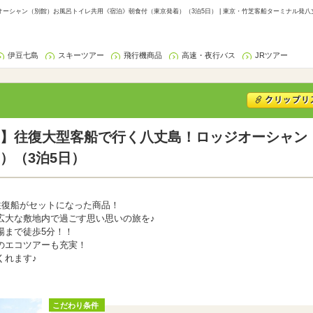
ーシャン（別館）お風呂トイレ共用《宿泊》朝食付（東京発着）（3泊5日） | 東京・竹芝客船ターミナル発八
伊豆七島
スキーツアー
飛行機商品
高速・夜行バス
JRツアー
】往復大型客船で行く八丈島！ロッジオーシャン
）（3泊5日）
往復船がセットになった商品！
広大な敷地内で過ごす思い思いの旅を♪
場まで徒歩5分！！
のエコツアーも充実！
くれます♪
こだわり条件