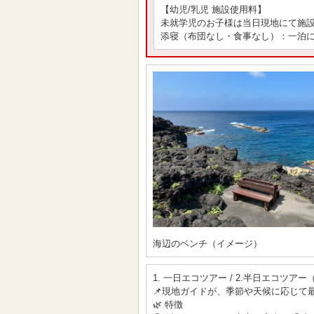
【幼児/乳児 施設使用料】
未就学児のお子様は当日現地にて施
添寝（布団なし・食事なし）：一泊につ
海辺のベンチ（イメージ）
1. 一日エコツアー / 2.半日エコ
📌現地ガイドが、季節や天候に応じて
🌿 特徴