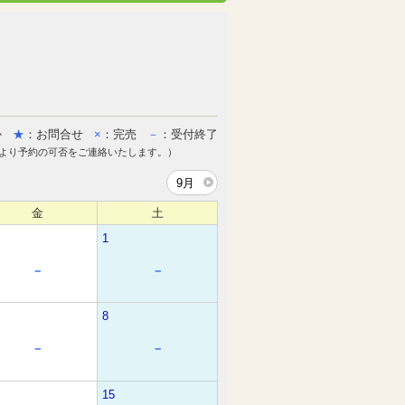
か
★
：お問合せ
×
：完売
－
：受付終了
より予約の可否をご連絡いたします。）
9月
金
土
1
－
－
8
－
－
15