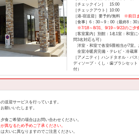
［チェックイン］ 15:00
［チェックアウト］10:00
［港-宿送迎］要予約/無料
※前日
［食事］6：30～9：00（最終8：30）
※7/18～8/31、9/19～9/2
［客室案内］別館：1名1室：和室に
問3名対応も可）
洋室・和室で各室6畳相当が7室。
全室冷暖房完備・テレビ・冷蔵庫・W
［アメニティ］ハンドタオル・バス
ディソープ・くし・歯ブラシセット
付）
への送迎サービスを行っています。
をお願いいたします。
、夕食ご希望の場合はお問い合わせください。
金が異なるため予めご了承ください。
とは大いに異なりますのでご注意ください。