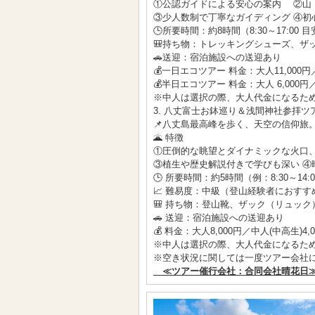
①公認ガイドによる安心の案内 ②山
③少人数制で丁寧なガイディング ④初
🕒所要時間：約8時間（8:30～17:00 目安
🎒持ち物：トレッキングシューズ、ザ
🚗送迎：宿泊施設への送迎あり
💰一日エコツアー 料金：大人11,000円／
💰半日エコツアー 料金：大人 6,000円／
※中人は選択の際、大人代金になるた
3. 八丈富士お鉢巡り＆浅間神社参拝ツ
📌八丈島最高峰を歩く、天空の信仰旅
🌋 特徴
①圧倒的な眺望とダイナミックな火口、
③植生や歴史解説付きで学びも深い ④
🕒 所要時間：約5時間（例：8:30～14:
📈 難易度：中級（登山経験者におすす
🎒 持ち物：登山靴、ザック（リュッ
🚗 送迎：宿泊施設への送迎あり
💰 料金：大人8,000円／中人(中高生)4,
※中人は選択の際、大人代金になるた
※空き状況に関しては一度ツアー会社
≪ツアー催行会社：合同会社晴花