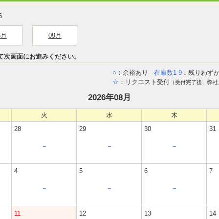
6
8月
09月
て次画面にお進みください。
○
：余裕あり
在庫数1-9
：残りわず
☆
：リクエスト受付
（受付完了後、弊社
2026年08月
火
水
木
28
29
30
31
－
－
－
4
5
6
7
－
－
－
11
12
13
14