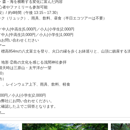
・森・海を横断する変化に富んだ内容
心者やファミリーも参加可能
）/ 約4時間（午後 13:15～17:30）
ック（リュック）、雨具、飲料、昼食（半日エコツアーは不要）
中人(中高生)5,000円／小人(小学生)2,000円
中人(中高生)3,000円／小人(小学生)1,000円
めお問い合わせください
アー
。標高854mの八丈富士を登り、火口の縁を歩くお鉢巡りと、山頂に鎮座する
地形 ②島の文化を感じる浅間神社参拝
晴天時は三原山・太平洋が一望
00）
め）
ク）、レインウェア上下、雨具、飲料、軽食
000円／小人(小学生)2,000円
め弊社にお問い合わせください。
に確認した上でご回答となります。
日≫