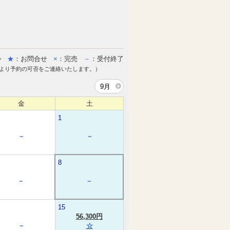
か
★
：お問合せ
×
：完売
－
：受付終了
より予約の可否をご連絡いたします。）
9月
金
土
1
－
－
8
－
－
15
56,300円
－
☆