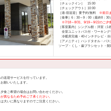
［チェックイン］ 15:00
［チェックアウト］10:00
［港-宿送迎］要予約/無料
※前日
［食事］6：30～9：00（最終8：30）
※7/18～8/31、9/19～9/2
［客室案内］シングル館：洋室（1
全室ユニットバス付・ワーキング
冷暖房完備・40インチテレビ・冷蔵庫
［アメニティ］ハンドタオル・バス
ソープ・くし・歯ブラシセット・髭
への送迎サービスを行っています。
をお願いいたします。
、夕食ご希望の場合はお問い合わせください。
金が異なるため予めご了承ください。
とは大いに異なりますのでご注意ください。