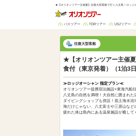
★【オリオンツアー主催夏】往復大型客船で行く八丈島！ロッジオ
バスツアー
TDRツアー
USJツアー
往復大型客船
★【オリオンツアー主催夏
食付（東京発着）（1泊3
≫ロッジオーシャン 指定プラン≪
オリオンツアー提携宿泊施設×東海汽船
八丈島の自然を満喫！大自然に囲まれた
ダイビングショップも併設！底土海水浴
海だけじゃない、八丈富士や三原山など
疲れた体は島内にある温泉施設が癒して