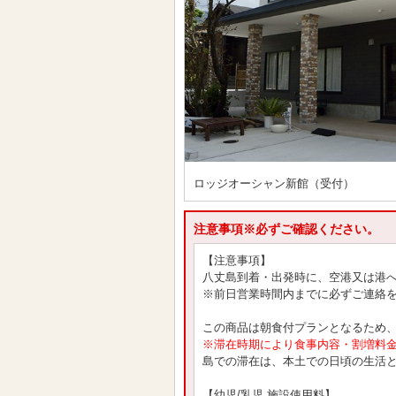
ロッジオーシャン新館（受付）
注意事項※必ずご確認ください。
【注意事項】
八丈島到着・出発時に、空港又は港
※前日営業時間内までに必ずご連絡
この商品は朝食付プランとなるため
※滞在時期により食事内容・割増料
島での滞在は、本土での日頃の生活
【幼児/乳児 施設使用料】