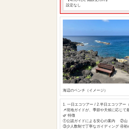
設定なし
海辺のベンチ（イメージ）
1. 一日エコツアー / 2.半日エコ
📌現地ガイドが、季節や天候に応じて
🌿 特徴
①公認ガイドによる安心の案内 ②山
③少人数制で丁寧なガイディング ④初