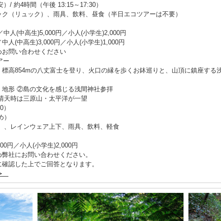
）/ 約4時間（午後 13:15～17:30）
ック（リュック）、雨具、飲料、昼食（半日エコツアーは不要）
中人(中高生)5,000円／小人(小学生)2,000円
中人(中高生)3,000円／小人(小学生)1,000円
めお問い合わせください
アー
。標高854mの八丈富士を登り、火口の縁を歩くお鉢巡りと、山頂に鎮座する
地形 ②島の文化を感じる浅間神社参拝
晴天時は三原山・太平洋が一望
00）
め）
ク）、レインウェア上下、雨具、飲料、軽食
000円／小人(小学生)2,000円
め弊社にお問い合わせください。
に確認した上でご回答となります。
日≫