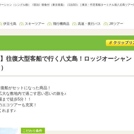
ーシャン（シングル館）《宿泊》朝食付（東京発着）（1泊3日） | 東京・竹芝客船ターミナル発八丈島ツアー
伊豆七島
スキーツアー
飛行機商品
高速・夜行バス
JRツアー
】往復大型客船で行く八丈島！ロッジオーシャン
日）
往復船がセットになった商品！
広大な敷地内で過ごす思い思いの旅を♪
場まで徒歩5分！！
のエコツアーも充実！
くれます♪
こだわり条件