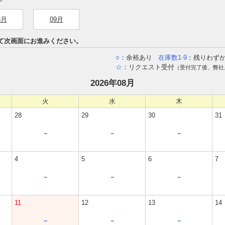
8月
09月
て次画面にお進みください。
○
：余裕あり
在庫数1-9
：残りわず
☆
：リクエスト受付
（受付完了後、弊社
2026年08月
火
水
木
28
29
30
31
－
－
－
4
5
6
7
－
－
－
11
12
13
14
－
－
－