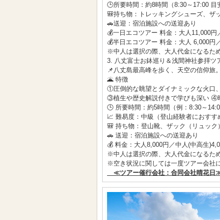
🕒所要時間：約8時間（8:30～17:00 目安
🎒持ち物：トレッキングシューズ、ザ
🚗送迎：宿泊施設への送迎あり
💰一日エコツアー 料金：大人11,000円／
💰半日エコツアー 料金：大人 6,000円／
※中人は選択の際、大人代金になるた
3. 八丈富士お鉢巡り＆浅間神社参拝ツ
📌八丈島最高峰を歩く、天空の信仰旅
🌋 特徴
①圧倒的な眺望とダイナミックな火口、
③植生や歴史解説付きで学びも深い ④
🕒 所要時間：約5時間（例：8:30～14:
📈 難易度：中級（登山経験者におすす
🎒 持ち物：登山靴、ザック（リュッ
🚗 送迎：宿泊施設への送迎あり
💰 料金：大人8,000円／中人(中高生)4,
※中人は選択の際、大人代金になるた
※空き状況に関しては一度ツアー会社
≪ツアー催行会社：合同会社晴花