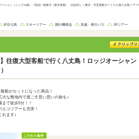
ーシャン（シングル館）《宿泊》朝食付（東京発着）（2泊4日） | 東京・竹芝客船ターミナル発八丈島ツアー
伊豆七島
スキーツアー
飛行機商品
高速・夜行バス
JRツアー
】往復大型客船で行く八丈島！ロッジオーシャン
日）
往復船がセットになった商品！
広大な敷地内で過ごす思い思いの旅を♪
場まで徒歩5分！！
のエコツアーも充実！
くれます♪
こだわり条件