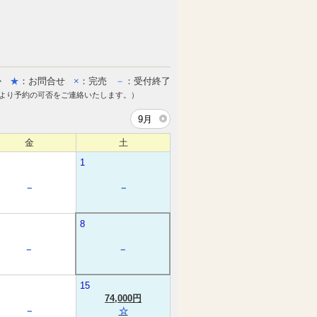
か
★
：お問合せ
×
：完売
－
：受付終了
より予約の可否をご連絡いたします。）
9月
金
土
1
－
－
8
－
－
15
74,000円
－
☆