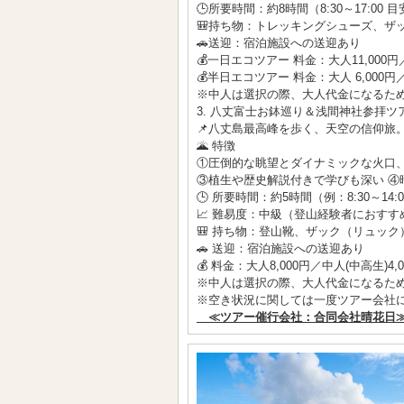
🕒所要時間：約8時間（8:30～17:00 目安
🎒持ち物：トレッキングシューズ、ザ
🚗送迎：宿泊施設への送迎あり
💰一日エコツアー 料金：大人11,000円／
💰半日エコツアー 料金：大人 6,000円／
※中人は選択の際、大人代金になるた
3. 八丈富士お鉢巡り＆浅間神社参拝ツ
📌八丈島最高峰を歩く、天空の信仰旅
🌋 特徴
①圧倒的な眺望とダイナミックな火口、
③植生や歴史解説付きで学びも深い ④
🕒 所要時間：約5時間（例：8:30～14:
📈 難易度：中級（登山経験者におすす
🎒 持ち物：登山靴、ザック（リュッ
🚗 送迎：宿泊施設への送迎あり
💰 料金：大人8,000円／中人(中高生)4,
※中人は選択の際、大人代金になるた
※空き状況に関しては一度ツアー会社
≪ツアー催行会社：合同会社晴花