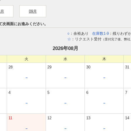
8月
09月
て次画面にお進みください。
○
：余裕あり
在庫数1-9
：残りわず
☆
：リクエスト受付
（受付完了後、弊社
2026年08月
火
水
木
28
29
30
31
－
－
－
4
5
6
7
－
－
－
11
12
13
14
－
－
－