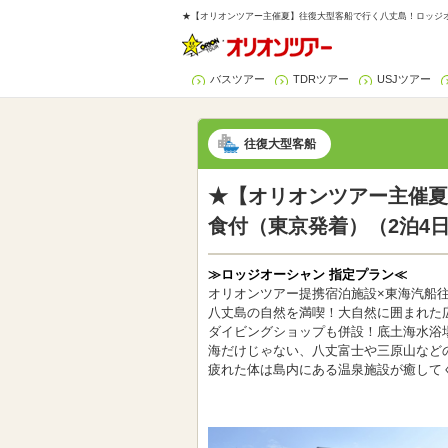
★【オリオンツアー主催夏】往復大型客船で行く八丈島！ロッジオ
バスツアー
TDRツアー
USJツアー
往復大型客船
★【オリオンツアー主催夏
食付（東京発着）（2泊4
≫ロッジオーシャン 指定プラン≪
オリオンツアー提携宿泊施設×東海汽船
八丈島の自然を満喫！大自然に囲まれた
ダイビングショップも併設！底土海水浴
海だけじゃない、八丈富士や三原山など
疲れた体は島内にある温泉施設が癒して