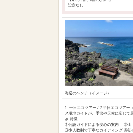
設定なし
海辺のベンチ（イメージ）
1. 一日エコツアー / 2.半日エコ
📌現地ガイドが、季節や天候に応じて
🌿 特徴
①公認ガイドによる安心の案内 ②山
③少人数制で丁寧なガイディング ④初