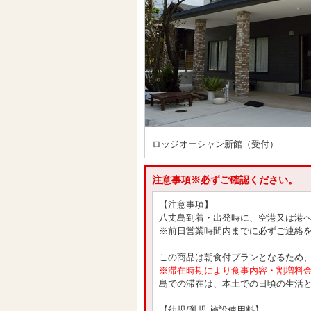
ロッジオーシャン新館（受付）
注意事項※必ずご確認ください。
【注意事項】
八丈島到着・出発時に、空港又は港
※前日営業時間内までに必ずご連絡
この商品は朝食付プランとなるため
※滞在時期により食事内容・割増料
島での滞在は、本土での日頃の生活
【幼児/乳児 施設使用料】