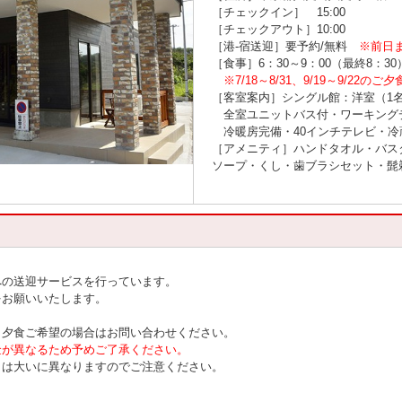
［チェックイン］ 15:00
［チェックアウト］10:00
［港-宿送迎］要予約/無料
※前日
［食事］6：30～9：00（最終8：30）
※7/18～8/31、9/19～9/2
［客室案内］シングル館：洋室（1
全室ユニットバス付・ワーキング
冷暖房完備・40インチテレビ・冷蔵庫
［アメニティ］ハンドタオル・バス
ソープ・くし・歯ブラシセット・髭
への送迎サービスを行っています。
をお願いいたします。
、夕食ご希望の場合はお問い合わせください。
金が異なるため予めご了承ください。
とは大いに異なりますのでご注意ください。