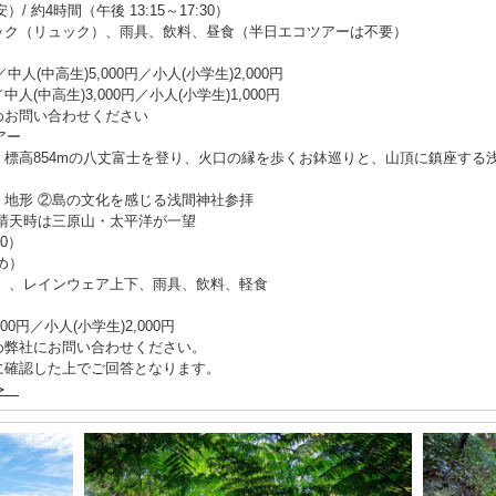
）/ 約4時間（午後 13:15～17:30）
ック（リュック）、雨具、飲料、昼食（半日エコツアーは不要）
中人(中高生)5,000円／小人(小学生)2,000円
中人(中高生)3,000円／小人(小学生)1,000円
めお問い合わせください
アー
。標高854mの八丈富士を登り、火口の縁を歩くお鉢巡りと、山頂に鎮座する
地形 ②島の文化を感じる浅間神社参拝
晴天時は三原山・太平洋が一望
00）
め）
ク）、レインウェア上下、雨具、飲料、軽食
000円／小人(小学生)2,000円
め弊社にお問い合わせください。
に確認した上でご回答となります。
日≫