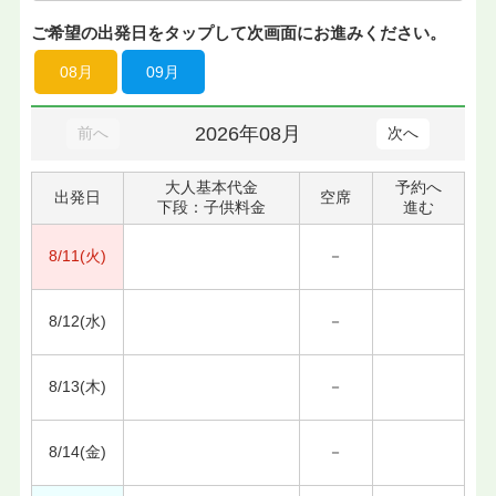
ご希望の出発日をタップして次画面にお進みください。
08月
09月
2026年08月
前へ
次へ
大人基本代金
予約へ
出発日
空席
下段：子供料金
進む
8/11(火)
－
8/12(水)
－
8/13(木)
－
8/14(金)
－