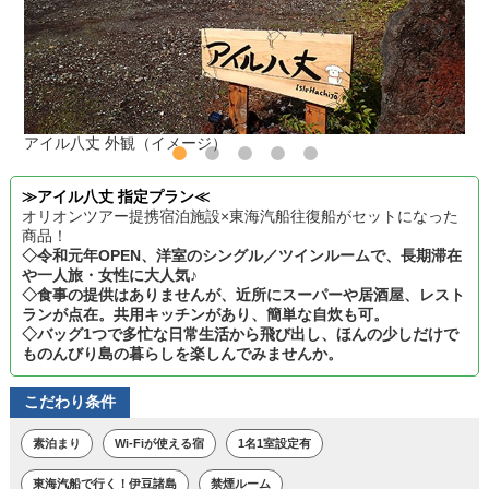
アイル八丈 外観（イメージ）
≫アイル八丈 指定プラン≪
オリオンツアー提携宿泊施設×東海汽船往復船がセットになった
商品！
◇令和元年OPEN、洋室のシングル／ツインルームで、長期滞在
や一人旅・女性に大人気♪
◇食事の提供はありませんが、近所にスーパーや居酒屋、レスト
ランが点在。共用キッチンがあり、簡単な自炊も可。
◇バッグ1つで多忙な日常生活から飛び出し、ほんの少しだけで
ものんびり島の暮らしを楽しんでみませんか。
こだわり条件
素泊まり
Wi-Fiが使える宿
1名1室設定有
東海汽船で行く！伊豆諸島
禁煙ルーム