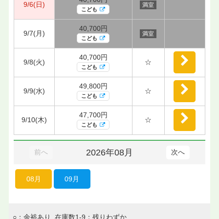
9/6(日)
満室
こども
40,700円
9/7(月)
満室
こども
40,700円
9/8(火)
☆
こども
49,800円
9/9(水)
☆
こども
47,700円
9/10(木)
☆
こども
2026年08月
前へ
次へ
08月
09月
○：余裕あり 在庫数1-9：残りわずか