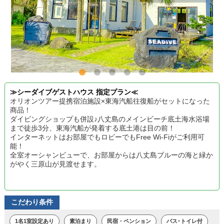
≫シーダイブゲストハウス 指定プラン≪
オリオンツアー提携宿泊施設×東海汽船往復船がセットになった
商品！
ダイビングショップも併設♪八丈島のメインビーチ底土海水浴場
まで徒歩3分、東海汽船が発着する底土港は目の前！
インターネットはお部屋でもロビーでもFree Wi-Fiがご利用可
能！
全室オーシャンビューで、お部屋からは八丈島ブルーの海と緑か
がやく三原山が見渡せます。
こだわり条件
1名1室設定あり
素泊まり
民宿・ペンション
バス･トイレ付