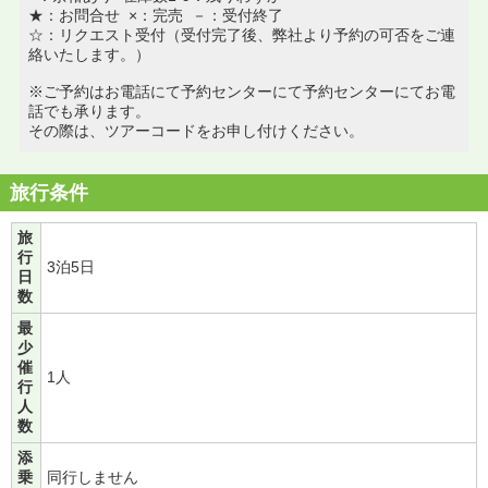
★：お問合せ ×：完売 －：受付終了
☆：リクエスト受付（受付完了後、弊社より予約の可否をご連
絡いたします。）
※ご予約はお電話にて予約センターにて予約センターにてお電
話でも承ります。
その際は、ツアーコードをお申し付けください。
旅行条件
旅
行
3泊5日
日
数
最
少
催
1人
行
人
数
添
乗
同行しません