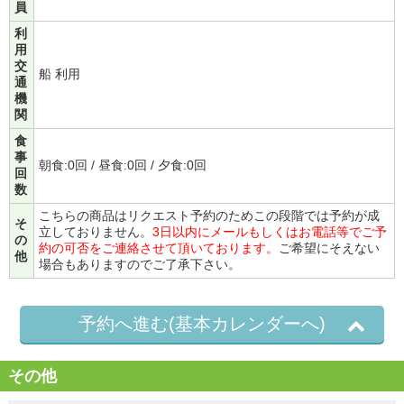
員
利
用
交
船 利用
通
機
関
食
事
朝食:0回 / 昼食:0回 / 夕食:0回
回
数
こちらの商品はリクエスト予約のためこの段階では予約が成
そ
立しておりません。
3日以内にメールもしくはお電話等でご予
の
約の可否をご連絡させて頂いております。
ご希望にそえない
他
場合もありますのでご了承下さい。
予約へ進む(基本カレンダーへ)
その他