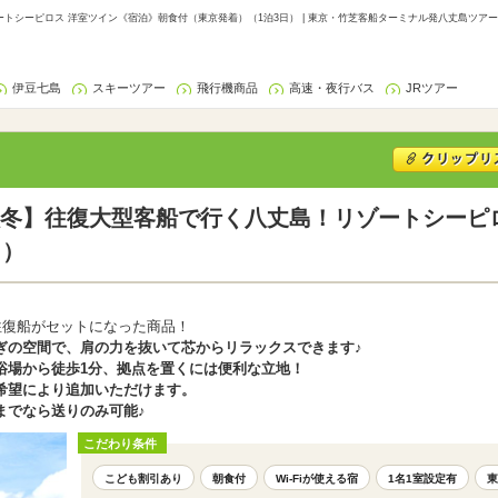
シーピロス 洋室ツイン《宿泊》朝食付（東京発着）（1泊3日） | 東京・竹芝客船ターミナル発八丈島ツアー
伊豆七島
スキーツアー
飛行機商品
高速・夜行バス
JRツアー
冬】往復大型客船で行く八丈島！リゾートシーピ
日）
往復船がセットになった商品！
ぎの空間で、肩の力を抜いて芯からリラックスできます♪
浴場から徒歩1分、拠点を置くには便利な立地！
希望により追加いただけます。
までなら送りのみ可能♪
こだわり条件
こども割引あり
朝食付
Wi-Fiが使える宿
1名1室設定有
東