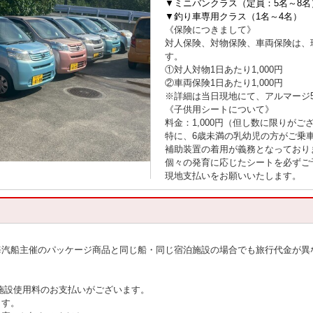
▼ミニバンクラス（定員：5名～8名
▼釣り車専用クラス（1名～4名）
《保険につきまして》
対人保険、対物保険、車両保険は、
す。
①対人対物1日あたり1,000円
②車両保険1日あたり1,000円
※詳細は当日現地にて、アルマージ
《子供用シートについて》
料金：1,000円（但し数に限りがご
特に、6歳未満の乳幼児の方がご乗
補助装置の着用が義務となっており
個々の発育に応じたシートを必ずご
現地支払いをお願いいたします。
海汽船主催のパッケージ商品と同じ船・同じ宿泊施設の場合でも旅行代金が異
施設使用料のお支払いがございます。
ます。