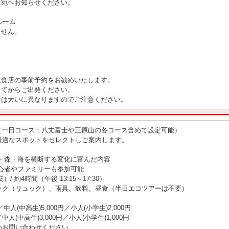
社宛へお知らせください。
ルーム
ません。
。
飲食店の事前予約をお勧めいたします。
してからご出発ください。
とは大いに異なりますのでご注意ください。
ツアー（一日コース：八丈富士や三原山の各コース含めて設定可能）
最適なスポットをセレクトしご案内します。
・森・海を横断する変化に富んだ内容
心者やファミリーも参加可能
）/ 約4時間（午後 13:15～17:30）
ック（リュック）、雨具、飲料、昼食（半日エコツアーは不要）
中人(中高生)5,000円／小人(小学生)2,000円
中人(中高生)3,000円／小人(小学生)1,000円
めお問い合わせください