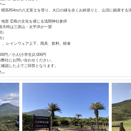
アー
。標高854mの八丈富士を登り、火口の縁を歩くお鉢巡りと、山頂に鎮座する
地形 ②島の文化を感じる浅間神社参拝
晴天時は三原山・太平洋が一望
00）
め）
ク）、レインウェア上下、雨具、飲料、軽食
000円／小人(小学生)2,000円
め弊社にお問い合わせください。
に確認した上でご回答となります。
日≫