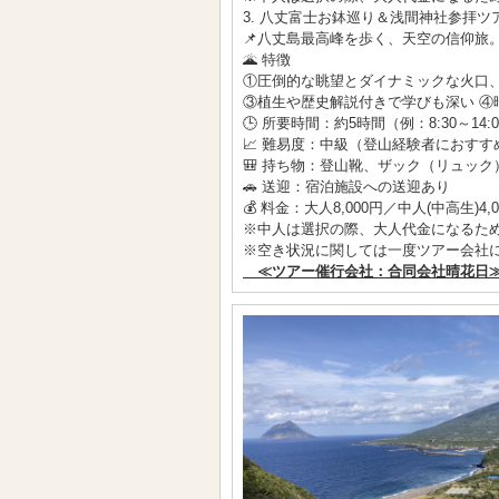
3. 八丈富士お鉢巡り＆浅間神社参拝ツ
📌八丈島最高峰を歩く、天空の信仰旅
🌋 特徴
①圧倒的な眺望とダイナミックな火口、
③植生や歴史解説付きで学びも深い ④
🕒 所要時間：約5時間（例：8:30～14:
📈 難易度：中級（登山経験者におすす
🎒 持ち物：登山靴、ザック（リュッ
🚗 送迎：宿泊施設への送迎あり
💰 料金：大人8,000円／中人(中高生)4,
※中人は選択の際、大人代金になるた
※空き状況に関しては一度ツアー会社
≪ツアー催行会社：合同会社晴花