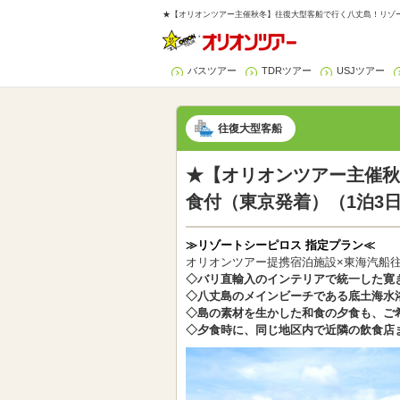
★【オリオンツアー主催秋冬】往復大型客船で行く八丈島！リゾート
バスツアー
TDRツアー
USJツアー
往復大型客船
★【オリオンツアー主催秋
食付（東京発着）（1泊3
≫リゾートシーピロス 指定プラン≪
オリオンツアー提携宿泊施設×東海汽船
◇バリ直輸入のインテリアで統一した寛
◇八丈島のメインビーチである底土海水
◇島の素材を生かした和食の夕食も、ご
◇夕食時に、同じ地区内で近隣の飲食店