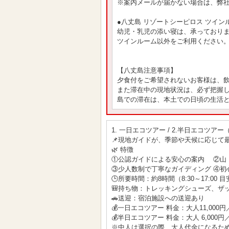
※案内メールが届かない場合は、弊
●八丈島 リゾートシーピロス ツイン
幼児・乳児の添い寝は、承っており
ツインルーム以外をご利用ください
【八丈島注意事項】
夕食付をご希望されないお客様は、
また滞在中の現地状況は、必ず把握
島での滞在は、本土での日頃の生活
1. 一日エコツアー / 2.半日エコ
📌現地ガイドが、季節や天候に応じて
🌿 特徴
①公認ガイドによる安心の案内 ②山
③少人数制で丁寧なガイディング ④初
🕒所要時間：約8時間（8:30～17:00 目安
🎒持ち物：トレッキングシューズ、ザ
🚗送迎：宿泊施設への送迎あり
💰一日エコツアー 料金：大人11,000円／
💰半日エコツアー 料金：大人 6,000円／
※中人は選択の際、大人代金になるた