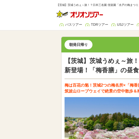
【茨城】茨城うめぇ～旅！？日本三名園 偕楽園「水戸の梅まつり
バスツアー
TDRツアー
USJツアー
朝発日帰り
【茨城】茨城うめぇ～旅！
新登場！「梅香膳」の昼食
梅は百花の魁！茨城2つの梅名所×「梅
筑波山ロープウェイで絶景の空中散歩＆梅