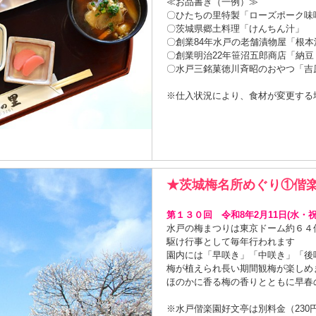
≪お品書き（一例）≫
〇ひたちの里特製「ローズポーク味
〇茨城県郷土料理「けんちん汁」
〇創業84年水戸の老舗漬物屋「根
〇創業明治22年笹沼五郎商店「納
〇水戸三銘菓徳川斉昭のおやつ「吉
※仕入状況により、食材が変更する
★茨城梅名所めぐり①偕
第１３０回 令和8年2月11日(水・祝)
水戸の梅まつりは東京ドーム約６４
駆け行事として毎年行われます
園内には「早咲き」「中咲き」「後
梅が植えられ長い期間観梅が楽しめ
ほのかに香る梅の香りとともに早春
※水戸偕楽園好文亭は別料金（230