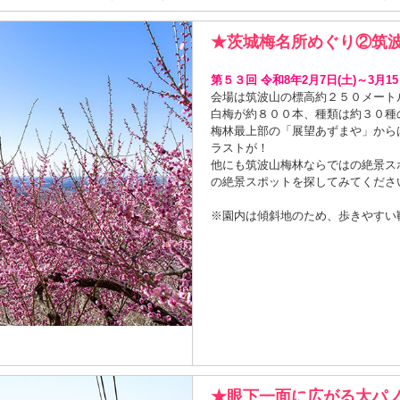
★茨城梅名所めぐり②筑
第５３回 令和8年2月7日(土)～3月15
会場は筑波山の標高約２５０メート
白梅が約８００本、種類は約３０種
梅林最上部の「展望あずまや」から
ラストが！
他にも筑波山梅林ならではの絶景ス
の絶景スポットを探してみてくださ
※園内は傾斜地のため、歩きやすい
★眼下一面に広がる大パノ