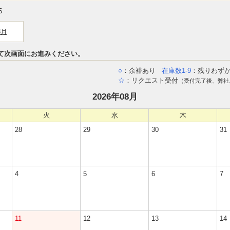
5
8月
て次画面にお進みください。
○
：余裕あり
在庫数1-9
：残りわず
☆
：リクエスト受付
（受付完了後、弊社
2026年08月
火
水
木
28
29
30
31
4
5
6
7
11
12
13
14