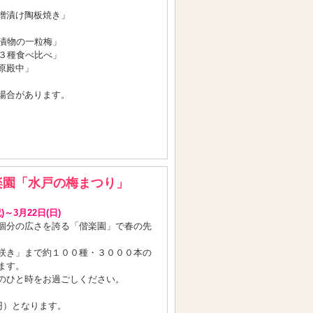
噌漬け陶板焼き」
本漬物の一粒梅」
豆３種食べ比べ」
原殿中」
場合があります。
楽園「水戸の梅まつり」
～3月22日(日)
個分の広さを誇る「偕楽園」で春の先
咲き」まで約１００種・３０００本の
ます。
のひと時をお過ごしください。
円）となります。