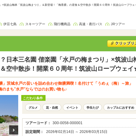
」×筑波山梅林「筑波山梅まつり」＆新登場！「梅香膳」の昼食＆空中散歩！開業６０周年！筑波山ロープウェイ★
伊豆七島
スキーツアー
飛行機商品
高速・夜行バス
JRツアー
？日本三名園 偕楽園「水戸の梅まつり」×筑波山
＆空中散歩！開業６０周年！筑波山ロープウェイ
香膳」茨城水戸の旨いを詰め合わせ御膳満喫！名付けて「うめぇ（梅）～旅」
のまち"水戸"ならではのお買い物も♪
こだわり条件
グルメ
花・自然
イベント
学生たび
カップルにおすすめ
ツアーコード：
300-0058-000001
設定期間：
2026年02月14日 ～ 2026年03月15日