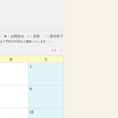
か
★
：お問合せ
×
：完売
－
：受付終了
より予約の可否をご連絡いたします。）
9月
金
土
1
8
15