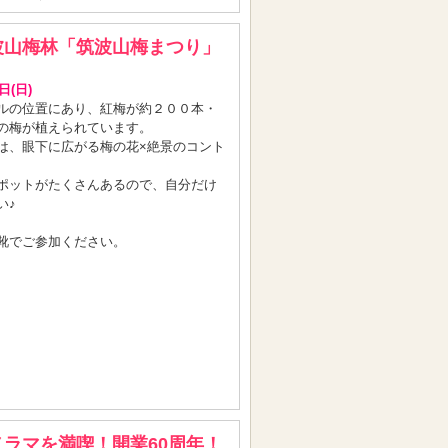
波山梅林「筑波山梅まつり」
日(日)
ルの位置にあり、紅梅が約２００本・
の梅が植えられています。
は、眼下に広がる梅の花×絶景のコント
ポットがたくさんあるので、自分だけ
い♪
靴でご参加ください。
ラマを満喫！開業60周年！