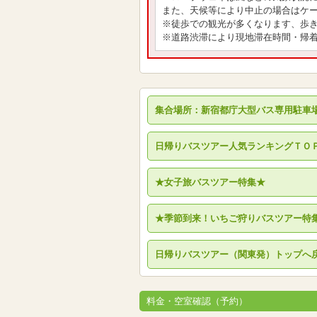
また、天候等により中止の場合はケ
※徒歩での観光が多くなります、歩
※道路渋滞により現地滞在時間・帰
集合場所：新宿都庁大型バス専用駐車
日帰りバスツアー人気ランキングＴＯ
★女子旅バスツアー特集★
★季節到来！いちご狩りバスツアー特
日帰りバスツアー（関東発）トップへ
料金・空室確認（予約）