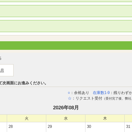
5
8月
て次画面にお進みください。
○
：余裕あり
在庫数1-9
：残りわず
☆
：リクエスト受付
（受付完了後、弊社
2026年08月
火
水
木
28
29
30
31