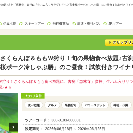
放題♪古刹「恵林寺」参拝に「生ハム入りサラダおざらと富士桜ポーク冷しゃぶ膳」のご昼食！試飲付きワイナリー
伊豆七島
スキーツアー
飛行機商品
高速・夜行バス
JRツアー
さくらんぼ＆ももＷ狩り！旬の果物食べ放題♪古
桜ポーク冷しゃぶ膳」のご昼食！試飲付きワイナ
Ｗ狩り！さくらんぼ＆もも食べ放題に、古刹「恵林寺」参拝、生ハム入りサ
喫♪★☆
こだわり条件
食べ放題
グルメ
果物狩り
パワースポット
神社・仏閣
ツアーコード：
300-0103-000001
設定期間：
2026年06月18日 ～ 2026年06月25日