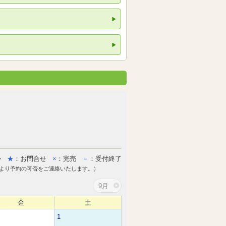
か
★
：お問合せ
×
：完売
－
：受付終了
より予約の可否をご連絡いたします。）
9月
金
土
1