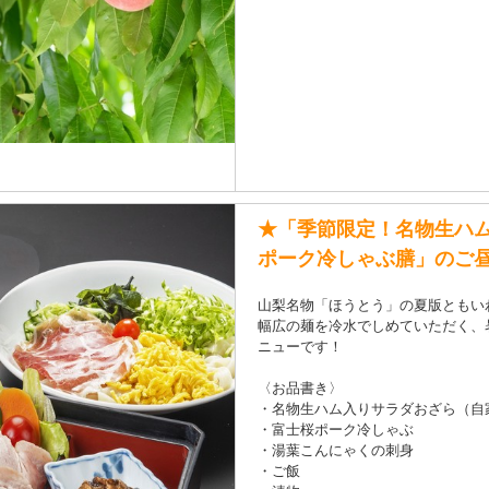
★「季節限定！名物生ハ
ポーク冷しゃぶ膳」のご昼
山梨名物「ほうとう」の夏版ともい
幅広の麺を冷水でしめていただく、
ニューです！
〈お品書き〉
・名物生ハム入りサラダおざら（自
・富士桜ポーク冷しゃぶ
・湯葉こんにゃくの刺身
・ご飯