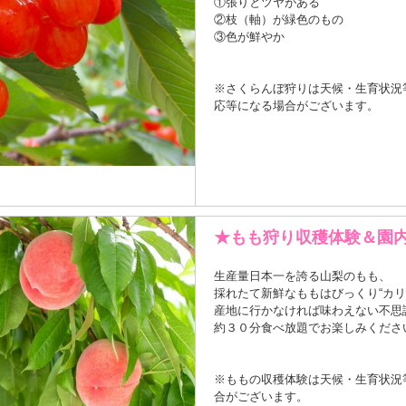
①張りとツヤがある
②枝（軸）が緑色のもの
③色が鮮やか
※さくらんぼ狩りは天候・生育状況
応等になる場合がございます。
★もも狩り収穫体験＆園
生産量日本一を誇る山梨のもも、
採れたて新鮮なももはびっくり“カリ
産地に行かなければ味わえない不思
約３０分食べ放題でお楽しみくださ
※ももの収穫体験は天候・生育状況
合がございます。