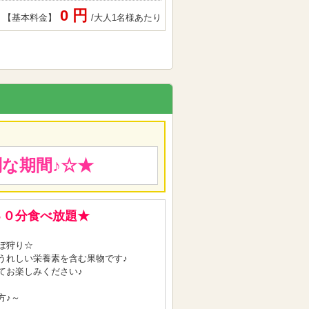
0 円
【基本料金】
/大人1名様あたり
な期間♪☆★
３０分食べ放題★
ぼ狩り☆
うれしい栄養素を含む果物です♪
てお楽しみください♪
方♪～