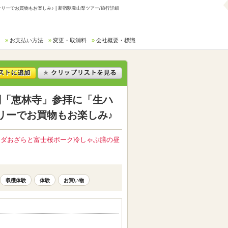
でお買物もお楽しみ♪ | 新宿駅発山梨ツアー/旅行詳細
お支払い方法
変更・取消料
会社概要・標識
刹「恵林寺」参拝に「生ハ
リーでお買物もお楽しみ♪
ラダおざらと富士桜ポーク冷しゃぶ膳の昼
収穫体験
体験
お買い物