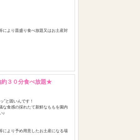
等により皿盛り食べ放題又はお土産対
内約３０分食べ放題★
ッ”と固いんです！
議な食感の採れたて新鮮なももを園内
い♪
等により予め用意したお土産になる場