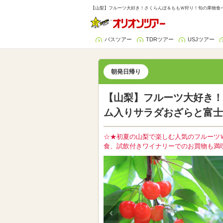
【山梨】フルーツ大好き！さくらんぼ＆ももＷ狩り！旬の果物食べ
バスツアー
TDRツアー
USJツアー
朝発日帰り
【山梨】フルーツ大好き！
ム入りサラダおざらと富士
☆★初夏の山梨で楽しむ人気のフルーツ
食、試飲付きワイナリーでのお買物も満