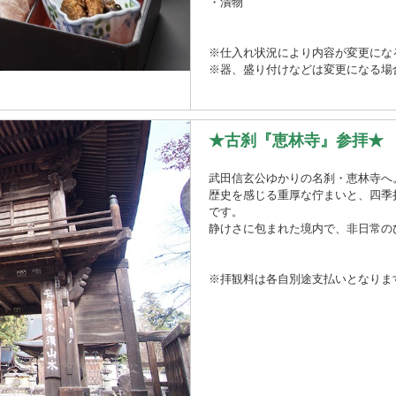
・漬物
※仕入れ状況により内容が変更にな
※器、盛り付けなどは変更になる場
★古刹『恵林寺』参拝★
武田信玄公ゆかりの名刹・恵林寺へ
歴史を感じる重厚な佇まいと、四季
です。
静けさに包まれた境内で、非日常の
※拝観料は各自別途支払いとなりま