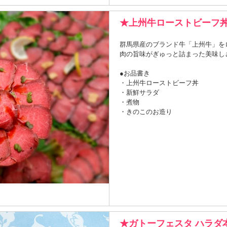
★上州牛ローストビーフ丼
群馬県産のブランド牛「上州牛」を
肉の旨味がぎゅっと詰まった美味し
●お品書き
・上州牛ローストビーフ丼
・新鮮サラダ
・煮物
・きのこのお造り
★ガトーフェスタ ハラダ