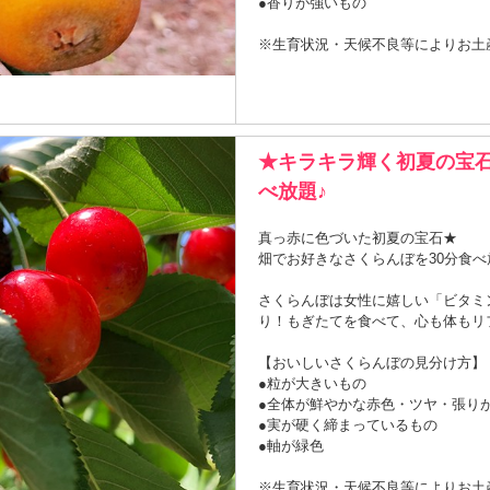
●香りが強いもの
※生育状況・天候不良等によりお土
★キラキラ輝く初夏の宝
べ放題♪
真っ赤に色づいた初夏の宝石★
畑でお好きなさくらんぼを30分食べ
さくらんぼは女性に嬉しい「ビタミ
り！もぎたてを食べて、心も体もリ
【おいしいさくらんぼの見分け方】
●粒が大きいもの
●全体が鮮やかな赤色・ツヤ・張り
●実が硬く締まっているもの
●軸が緑色
※生育状況・天候不良等によりお土