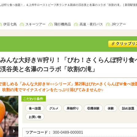
ぼ狩り食べ放題！」＆上州牛ローストビーフ丼ランチ＆新緑の渓谷美と名瀑のコラボ「吹割の滝」 | 新宿駅発
伊豆七島
スキーツアー
飛行機商品
高速・夜行バス
JRツアー
みんな大好きＷ狩り！「びわ！さくらんぼ狩り食
渓谷美と名瀑のコラボ「吹割の滝」
楽しめる「みんな大好きＷ○○シリーズ」第2弾はびわ×さくらんぼＷ食べ放
、吹割の滝でマイナスイオンをたっぷり浴びてみませんか♪
こだわり条件
食べ放題
グルメ
果物狩り
収穫体験
体験
詰め放題
お買い物
ツアーコード：
300-0489-000001