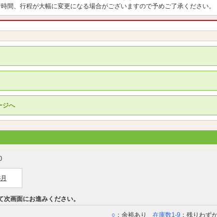
着時間、行程が大幅に変更になる場合がございますので予めご了承ください。
ージへ
0
8月
て次画面にお進みください。
○
：余裕あり
在庫数1-9
：残りわず