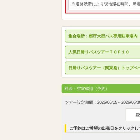
※道路渋滞により現地滞在時間、帰
集合場所：都庁大型バス専用駐車場内
人気日帰りバスツアーＴＯＰ１０
日帰りバスツアー（関東発）トップペ
料金・空室確認（予約）
ツアー設定期間：2026/06/15～2026/06/3
0
ご予約はご希望の出発日をクリックし