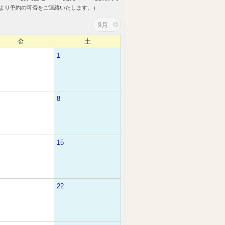
より予約の可否をご連絡いたします。）
9月
金
土
1
8
15
22