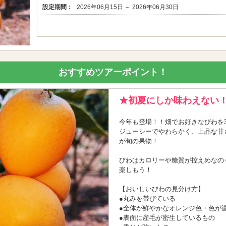
設定期間：
2026年06月15日 ～ 2026年06月30日
おすすめツアーポイント！
★初夏にしか味わえない！
今年も登場！！畑でお好きなびわを3
ジューシーでやわらかく、上品な甘
が旬の果物！
びわはカロリーや糖質が控えめなの
楽しもう！
【おいしいびわの見分け方】
●丸みを帯びている
●全体が鮮やかなオレンジ色・色が
●表面に産毛が密生しているもの