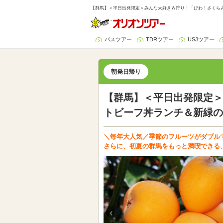
【群馬】＜平日出発限定＞みんな大好きＷ狩り！「びわ！さくらん
バスツアー
TDRツアー
USJツアー
朝発日帰り
【群馬】＜平日出発限定＞
トビーフ丼ランチ＆新緑の
＼毎年大人気／季節のフルーツがダブルで
さらに、初夏の群馬をもっと満喫できる