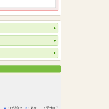
か
★
：お問合せ
×
：完売
－
：受付終了