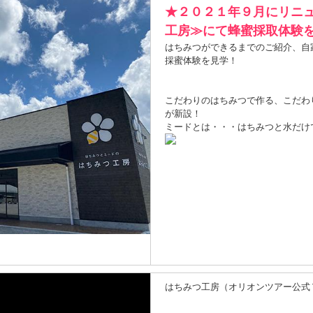
★２０２１年９月にリニ
工房≫にて蜂蜜採取体験
はちみつができるまでのご紹介、自
採蜜体験を見学！
こだわりのはちみつで作る、こだわ
が新設！
ミードとは・・・はちみつと水だけ
はちみつ工房（オリオンツアー公式