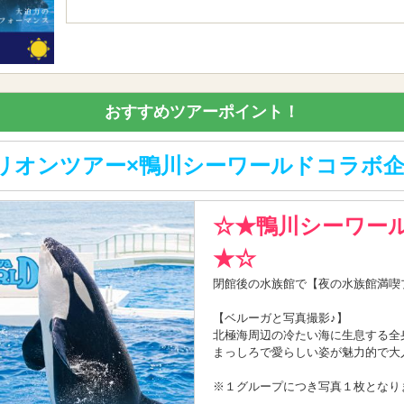
おすすめツアーポイント！
リオンツアー×鴨川シーワールドコラボ
☆★鴨川シーワー
★☆
閉館後の水族館で【夜の水族館満喫
【ベルーガと写真撮影♪】
北極海周辺の冷たい海に生息する全
まっしろで愛らしい姿が魅力的で大
※１グループにつき写真１枚となり