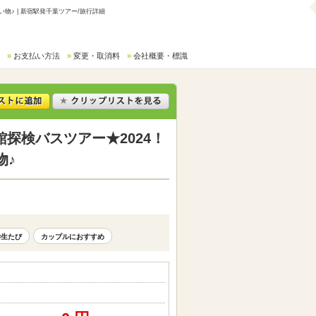
♪ | 新宿駅発千葉ツアー/旅行詳細
お支払い方法
変更・取消料
会社概要・標識
探検バスツアー★2024！
物♪
学生たび
カップルにおすすめ