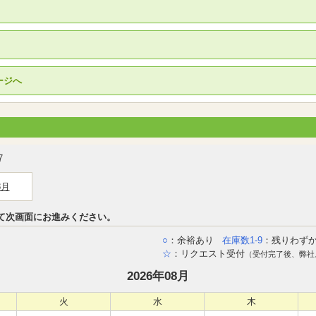
ージへ
7
8月
て次画面にお進みください。
○
：余裕あり
在庫数1-9
：残りわず
☆
：リクエスト受付
（受付完了後、弊社
2026年08月
火
水
木