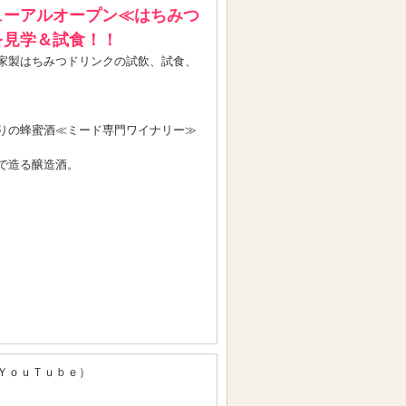
ューアルオープン≪はちみつ
を見学＆試食！！
家製はちみつドリンクの試飲、試食、
りの蜂蜜酒≪ミード専門ワイナリー≫
で造る醸造酒。
ＹｏｕＴｕｂｅ）