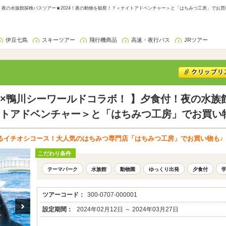
夜の水族館探検バスツアー★2024！夜の動物を観察！？＜ナイトアドベンチャー＞と「はちみつ工房」でお買い物
伊豆七島
スキーツアー
飛行機商品
高速・夜行バス
JRツアー
×鴨川シーワールドコラボ！ 】夕食付！夜の水族館
トアドベンチャー＞と「はちみつ工房」でお買い
るイチオシコース！大人気のはちみつ専門店「はちみつ工房」でお買い物も♪
こだわり条件
テーマパーク
水族館
動物園
ゆっくり出発
夕食付
ツアーコード：
300-0707-000001
設定期間：
2024年02月12日 ～ 2024年03月27日