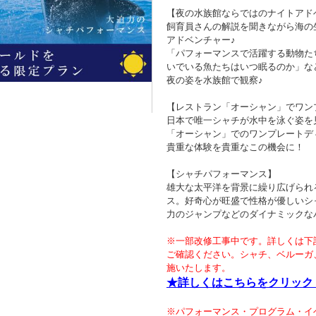
【夜の水族館ならではのナイトアド
飼育員さんの解説を聞きながら海の
アドベンチャー♪
「パフォーマンスで活躍する動物た
いでいる魚たちはいつ眠るのか」な
夜の姿を水族館で観察♪
【レストラン「オーシャン」でワン
日本で唯一シャチが水中を泳ぐ姿を
「オーシャン」でのワンプレートデ
貴重な体験を貴重なこの機会に！
【シャチパフォーマンス】
雄大な太平洋を背景に繰り広げられ
ス。好奇心が旺盛で性格が優しいシ
力のジャンプなどのダイナミックな
※一部改修工事中です。詳しくは下
ご確認ください。シャチ、ベルーガ
施いたします。
★詳しくはこちらをクリック
※パフォーマンス・プログラム・イ