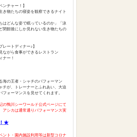
ベンチャー！】
生き物たちの寝姿を観察できるナイト
ちはどんな姿で眠っているのか」「泳
ど閉館後にしか見れない生き物たちの
プレートディナー♪】
見ながら食事ができるレストラン
ィナー！
る海の王者・シャチのパフォーマン
ャチが、トレーナーとふれあい、大迫
パフォーマンスを見せてくれます。
記の鴨川シーワールド公式ページにて
、アシカは通常通りパフォーマンス実
！★
ベント・園内施設利用等は新型コロナ