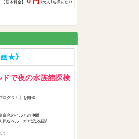
0 円
【基本料金】
/大人1名様あたり
企画★》
ルドで夜の水族館探検
プログラム】を開催！
身白色のイルカの仲間
人気なベルーガと記念撮影！
ます