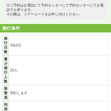
※ご予約はお電話にて予約センターにて予約センターにてお電
話でも承ります。
その際は、ツアーコードをお申し付けください。
旅行条件
旅
行
0泊1日
日
数
最
少
催
25人
行
人
数
添
乗
同行します
員
利
用