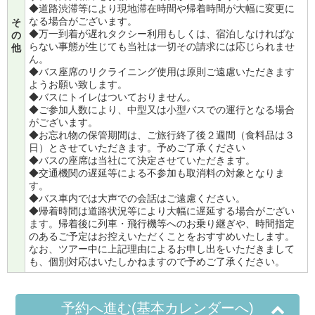
◆道路渋滞等により現地滞在時間や帰着時間が大幅に変更に
なる場合がございます。
そ
◆万一到着が遅れタクシー利用もしくは、宿泊しなければな
の
らない事態が生じても当社は一切その請求には応じられませ
他
ん。
◆バス座席のリクライニング使用は原則ご遠慮いただきます
ようお願い致します。
◆バスにトイレはついておりません。
◆ご参加人数により、中型又は小型バスでの運行となる場合
がございます。
◆お忘れ物の保管期間は、ご旅行終了後２週間（食料品は３
日）とさせていただきます。予めご了承ください
◆バスの座席は当社にて決定させていただきます。
◆交通機関の遅延等による不参加も取消料の対象となりま
す。
◆バス車内では大声での会話はご遠慮ください。
◆帰着時間は道路状況等により大幅に遅延する場合がござい
ます。帰着後に列車・飛行機等へのお乗り継ぎや、時間指定
のあるご予定はお控えいただくことをおすすめいたします。
なお、ツアー中に上記理由によるお申し出をいただきまして
も、個別対応はいたしかねますので予めご了承ください。
予約へ進む(基本カレンダーへ)