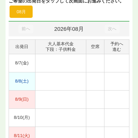
ご希望の出発日をタップして次画面にお進みください。
08月
2026年08月
前へ
次へ
大人基本代金
予約へ
出発日
空席
下段：子供料金
進む
8/7(金)
8/8(土)
8/9(日)
8/10(月)
8/11(火)