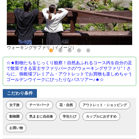
ウォーキングサファリ（イメージ）
☆★動物たちをじっくり観察！自然あふれるコース内を自分の足
で散策できる富士サファリパークの"ウォーキングサファリ"！さ
らに、御殿場プレミアム・アウトレットでお買物も楽しめちゃう
ゴールデンウイークにぴったりなバスツアー♪★☆
こだわり条件
女子旅
テーマパーク
花・自然
アウトレット・ショッピング
動物園
気ままに自由食
学生たび
カップルにおすすめ
お買い物