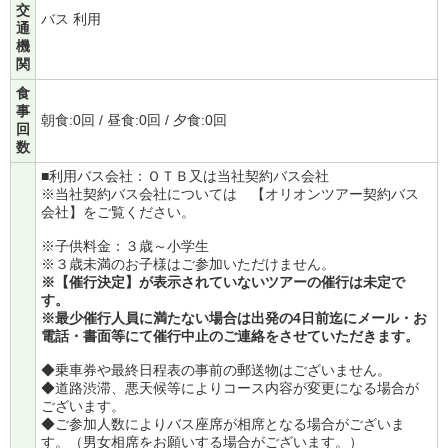
交
バス 利用
通
機
関
食
事
朝食:0回 / 昼食:0回 / 夕食:0回
回
数
■利用バス会社：ＯＴＢ又は当社契約バス会社
※当社契約バス会社については
【オリオンツアー契約バス
会社】
をご覧ください。
※子供料金：３歳～小学生
※３歳未満のお子様はご参加いただけません。
※【催行決定】が表示されていないツアーの催行は未定で
す。
※最少催行人員に満たない場合は出発の4日前迄にメール・お
電話・書面等にて催行中止のご連絡をさせていただきます。
◆乗車券や最終日程表の事前の郵送物はございません。
◆道路渋滞、悪天候等によりコース内容が変更になる場合が
ございます。
◆ご参加人数によりバス座席が相席となる場合がございま
す。（男女相席をお願いする場合がございます。）