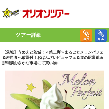
ツアー詳細
【茨城】うめえど茨城！＜第二弾＞まるごとメロンパフェ
＆寿司食べ放題付！おばんざいビュッフェ＆道の駅常総＆
那珂湊おさかな市場にて買い物♪