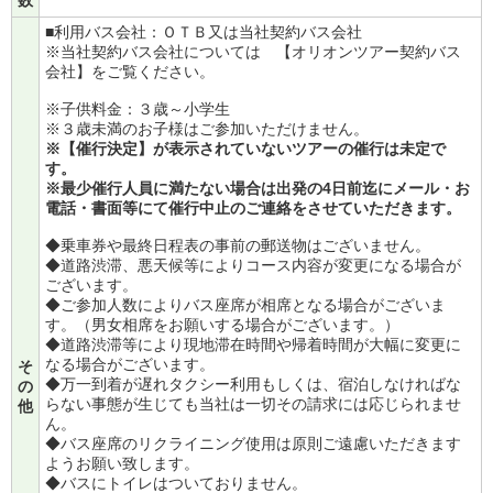
■利用バス会社：ＯＴＢ又は当社契約バス会社
※当社契約バス会社については
【オリオンツアー契約バス
会社】
をご覧ください。
※子供料金：３歳～小学生
※３歳未満のお子様はご参加いただけません。
※【催行決定】が表示されていないツアーの催行は未定で
す。
※最少催行人員に満たない場合は出発の4日前迄にメール・お
電話・書面等にて催行中止のご連絡をさせていただきます。
◆乗車券や最終日程表の事前の郵送物はございません。
◆道路渋滞、悪天候等によりコース内容が変更になる場合が
ございます。
◆ご参加人数によりバス座席が相席となる場合がございま
す。（男女相席をお願いする場合がございます。）
◆道路渋滞等により現地滞在時間や帰着時間が大幅に変更に
なる場合がございます。
そ
◆万一到着が遅れタクシー利用もしくは、宿泊しなければな
の
らない事態が生じても当社は一切その請求には応じられませ
他
ん。
◆バス座席のリクライニング使用は原則ご遠慮いただきます
ようお願い致します。
◆バスにトイレはついておりません。