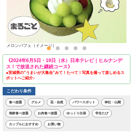
メロンパフェ（イメージ）
《2024年6月5日・19日（水）日本テレビ｜ヒルナンデ
ス！で放送された継続コース》
●茨城県の”うまいが大集合”みて！たべて！写真を撮って楽しめるス
ポットへご紹介♪
こだわり条件
食べ放題
グルメ
花・自然
パワースポット
神社・仏閣
海鮮食べ放題
お肉食べ放題
ゆっくり出発
学生たび
カップルにおすすめ
お買い物