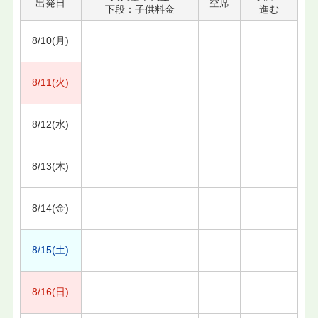
出発日
空席
下段：子供料金
進む
8/10(月)
8/11(火)
8/12(水)
8/13(木)
8/14(金)
8/15(土)
8/16(日)