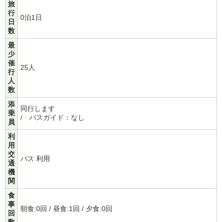
旅
行
0泊1日
日
数
最
少
催
25人
行
人
数
添
同行します
乗
/ バスガイド：なし
員
利
用
交
バス 利用
通
機
関
食
事
朝食:0回 / 昼食:1回 / 夕食:0回
回
数