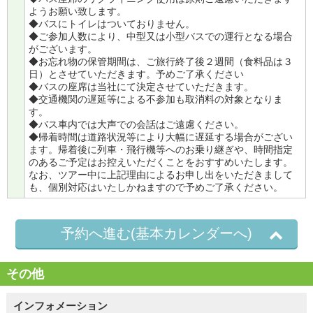
ようお願い致します。
◆バスにトイレはついておりません。
◆ご参加人数により、中型又は小型バスでの運行となる場合
がございます。
◆お忘れ物の保管期間は、ご旅行終了後２週間（食料品は３
日）とさせていただきます。予めご了承ください
◆バスの座席は当社にて決定させていただきます。
◆交通機関の遅延等による不参加も取消料の対象となりま
す。
◆バス車内では大声での会話はご遠慮ください。
◆帰着時間は道路状況等により大幅に遅延する場合がござい
ます。帰着後に列車・飛行機等へのお乗り継ぎや、時間指定
のあるご予定はお控えいただくことをおすすめいたします。
なお、ツアー中に上記理由によるお申し出をいただきまして
も、個別対応はいたしかねますので予めご了承ください。
予約へ進む(基本カレンダーへ)
その他
インフォメーション