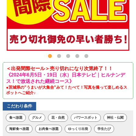
＜出発間際セール＞売り切れになり次第終了！！
《2024年6月5日・19日（水）日本テレビ｜ヒルナンデ
ス！で放送された継続コース》
●茨城県の”うまいが大集合”みて！たべて！写真を撮って楽しめるス
ポットへご紹介♪
こだわり条件
食べ放題
グルメ
花・自然
パワースポット
神社・仏閣
海鮮食べ放題
お肉食べ放題
ゆっくり出発
学生たび