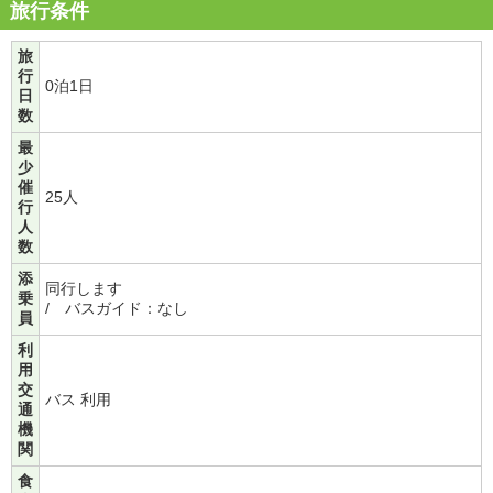
旅行条件
旅
行
0泊1日
日
数
最
少
催
25人
行
人
数
添
同行します
乗
/ バスガイド：なし
員
利
用
交
バス 利用
通
機
関
食