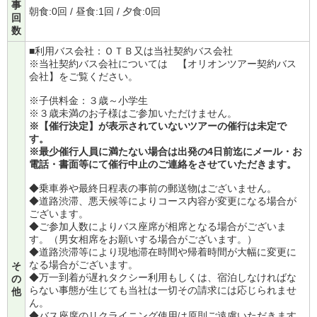
事
朝食:0回 / 昼食:1回 / 夕食:0回
回
数
■利用バス会社：ＯＴＢ又は当社契約バス会社
※当社契約バス会社については
【オリオンツアー契約バス
会社】
をご覧ください。
※子供料金：３歳～小学生
※３歳未満のお子様はご参加いただけません。
※【催行決定】が表示されていないツアーの催行は未定で
す。
※最少催行人員に満たない場合は出発の4日前迄にメール・お
電話・書面等にて催行中止のご連絡をさせていただきます。
◆乗車券や最終日程表の事前の郵送物はございません。
◆道路渋滞、悪天候等によりコース内容が変更になる場合が
ございます。
◆ご参加人数によりバス座席が相席となる場合がございま
す。（男女相席をお願いする場合がございます。）
◆道路渋滞等により現地滞在時間や帰着時間が大幅に変更に
なる場合がございます。
そ
◆万一到着が遅れタクシー利用もしくは、宿泊しなければな
の
らない事態が生じても当社は一切その請求には応じられませ
他
ん。
◆バス座席のリクライニング使用は原則ご遠慮いただきます