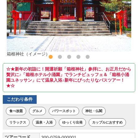
箱根神社（イメージ）
☆★新年の初詣に！開運祈願「箱根神社」参拝に、お正月だから
贅沢に♪「箱根ホテル小涌園」でランチビュッフェ＆「箱根小涌
園ユネッサン」にて温泉入浴♪新年にぴったりなバスツアー！
★☆
こだわり条件
食べ放題
グルメ
パワースポット
神社・仏閣
リラックス
温泉・入浴
ゆっくり出発
カップルにおすすめ
ツアーコード
300-0759-000001