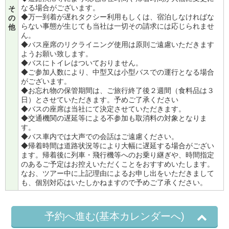
なる場合がございます。
そ
◆万一到着が遅れタクシー利用もしくは、宿泊しなければな
の
らない事態が生じても当社は一切その請求には応じられませ
他
ん。
◆バス座席のリクライニング使用は原則ご遠慮いただきます
ようお願い致します。
◆バスにトイレはついておりません。
◆ご参加人数により、中型又は小型バスでの運行となる場合
がございます。
◆お忘れ物の保管期間は、ご旅行終了後２週間（食料品は３
日）とさせていただきます。予めご了承ください
◆バスの座席は当社にて決定させていただきます。
◆交通機関の遅延等による不参加も取消料の対象となりま
す。
◆バス車内では大声での会話はご遠慮ください。
◆帰着時間は道路状況等により大幅に遅延する場合がござい
ます。帰着後に列車・飛行機等へのお乗り継ぎや、時間指定
のあるご予定はお控えいただくことをおすすめいたします。
なお、ツアー中に上記理由によるお申し出をいただきまして
も、個別対応はいたしかねますので予めご了承ください。
予約へ進む(基本カレンダーへ)