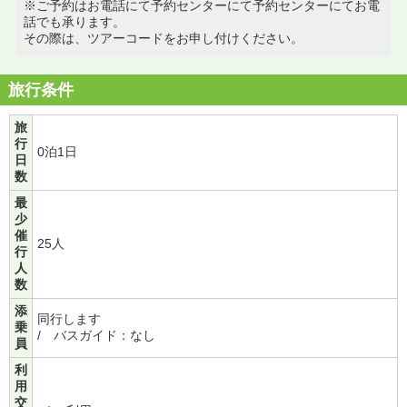
※ご予約はお電話にて予約センターにて予約センターにてお電
話でも承ります。
その際は、ツアーコードをお申し付けください。
旅行条件
旅
行
0泊1日
日
数
最
少
催
25人
行
人
数
添
同行します
乗
/ バスガイド：なし
員
利
用
交