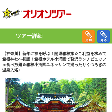
ツアー詳細
【神奈川】新年に福を呼ぶ！開運箱根旅☆ご利益を求めて
箱根神社へ初詣！箱根ホテル小涌園で贅沢ランチビュッフ
ェ食べ放題＆箱根小涌園ユネッサンで湯ったりくつろぎの
温泉入浴♪