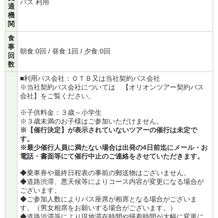
バス 利用
通
機
関
食
事
朝食:0回 / 昼食:1回 / 夕食:0回
回
数
■利用バス会社：ＯＴＢ又は当社契約バス会社
※当社契約バス会社については
【オリオンツアー契約バス
会社】
をご覧ください。
※子供料金：３歳～小学生
※３歳未満のお子様はご参加いただけません。
※【催行決定】が表示されていないツアーの催行は未定で
す。
※最少催行人員に満たない場合は出発の4日前迄にメール・お
電話・書面等にて催行中止のご連絡をさせていただきます。
◆乗車券や最終日程表の事前の郵送物はございません。
◆道路渋滞、悪天候等によりコース内容が変更になる場合が
ございます。
◆ご参加人数によりバス座席が相席となる場合がございま
す。（男女相席をお願いする場合がございます。）
◆道路渋滞等により現地滞在時間や帰着時間が大幅に変更に