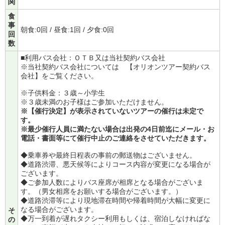
関
食
事
朝食:0回 / 昼食:1回 / 夕食:0回
回
数
■利用バス会社：ＯＴＢ又は当社契約バス会社
※当社契約バス会社については
【オリオンツアー契約バス
会社】
をご覧ください。
※子供料金：３歳～小学生
※３歳未満のお子様はご参加いただけません。
※【催行決定】が表示されていないツアーの催行は未定で
す。
※最少催行人員に満たない場合は出発の4日前迄にメール・お
電話・書面等にて催行中止のご連絡をさせていただきます。
◆乗車券や最終日程表の事前の郵送物はございません。
◆道路渋滞、悪天候等によりコース内容が変更になる場合が
ございます。
◆ご参加人数によりバス座席が相席となる場合がございま
す。（男女相席をお願いする場合がございます。）
◆道路渋滞等により現地滞在時間や帰着時間が大幅に変更に
なる場合がございます。
そ
◆万一到着が遅れタクシー利用もしくは、宿泊しなければな
の