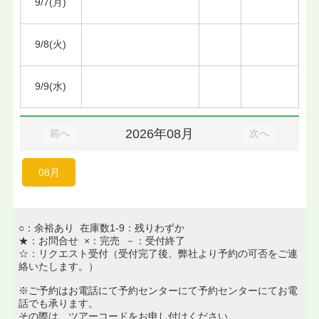
9/7(月)
9/8(火)
9/9(水)
2026年08月
前へ
次へ
08月
○：余裕あり 在庫数1-9：残りわずか
★：お問合せ ×：完売 －：受付終了
☆：リクエスト受付（受付完了後、弊社より予約の可否をご連
絡いたします。）
※ご予約はお電話にて予約センターにて予約センターにてお電
話でも承ります。
その際は、ツアーコードをお申し付けください。