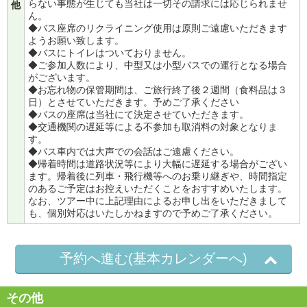
らない事態が生じても当社は一切その請求には応じられませ
他
ん。
◆バス座席のリクライニング使用は原則ご遠慮いただきます
ようお願い致します。
◆バスにトイレはついておりません。
◆ご参加人数により、中型又は小型バスでの運行となる場合
がございます。
◆お忘れ物の保管期間は、ご旅行終了後２週間（食料品は３
日）とさせていただきます。予めご了承ください
◆バスの座席は当社にて決定させていただきます。
◆交通機関の遅延等による不参加も取消料の対象となりま
す。
◆バス車内では大声での会話はご遠慮ください。
◆帰着時間は道路状況等により大幅に遅延する場合がござい
ます。帰着後に列車・飛行機等へのお乗り継ぎや、時間指定
のあるご予定はお控えいただくことをおすすめいたします。
なお、ツアー中に上記理由によるお申し出をいただきまして
も、個別対応はいたしかねますので予めご了承ください。
予約へ進む(基本カレンダーへ)
その他