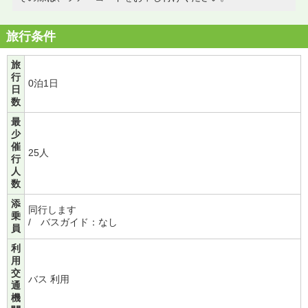
旅行条件
旅
行
0泊1日
日
数
最
少
催
25人
行
人
数
添
同行します
乗
/ バスガイド：なし
員
利
用
交
バス 利用
通
機