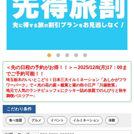
＜先の日程の予約がお得！！＞～2025/12/8(月)17：00ま
でご予約可能！！
埼玉栃木のいいとこどり！日本三大イルミネーション「あしかがフラ
ワーパーク」で＜光の花の庭＞鑑賞と蔵の街小江戸「川越散策」
地元で人気のランチビュッフェにクッキー詰め放題でのんびりと秋冬
満喫バスツアー♪
こだわり条件
食べ放題
グルメ
イベント
イルミネーション
体験