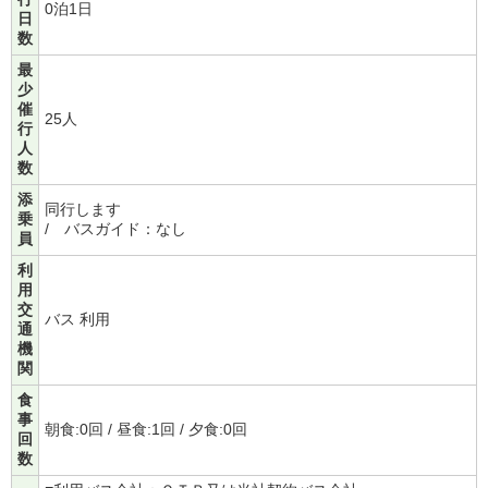
0泊1日
日
数
最
少
催
25人
行
人
数
添
同行します
乗
/ バスガイド：なし
員
利
用
交
バス 利用
通
機
関
食
事
朝食:0回 / 昼食:1回 / 夕食:0回
回
数