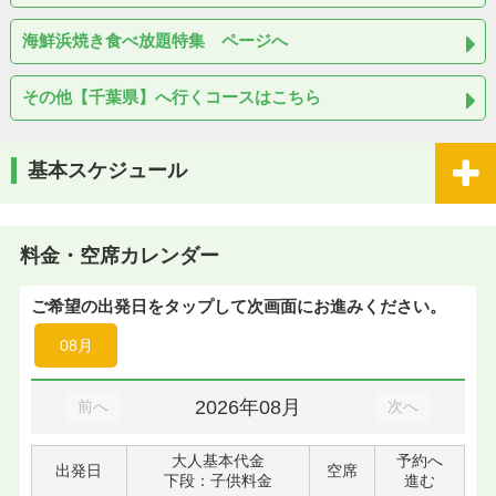
海鮮浜焼き食べ放題特集 ページへ
その他【千葉県】へ行くコースはこちら
基本スケジュール
料金・空席カレンダー
ご希望の出発日をタップして次画面にお進みください。
08月
2026年08月
前へ
次へ
大人基本代金
予約へ
出発日
空席
下段：子供料金
進む