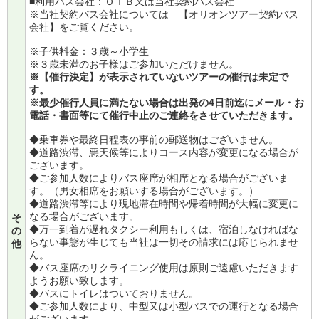
■利用バス会社：ＯＴＢ又は当社契約バス会社
※当社契約バス会社については
【オリオンツアー契約バス
会社】
をご覧ください。
※子供料金：３歳～小学生
※３歳未満のお子様はご参加いただけません。
※【催行決定】が表示されていないツアーの催行は未定で
す。
※最少催行人員に満たない場合は出発の4日前迄にメール・お
電話・書面等にて催行中止のご連絡をさせていただきます。
◆乗車券や最終日程表の事前の郵送物はございません。
◆道路渋滞、悪天候等によりコース内容が変更になる場合が
ございます。
◆ご参加人数によりバス座席が相席となる場合がございま
す。（男女相席をお願いする場合がございます。）
◆道路渋滞等により現地滞在時間や帰着時間が大幅に変更に
なる場合がございます。
そ
◆万一到着が遅れタクシー利用もしくは、宿泊しなければな
の
らない事態が生じても当社は一切その請求には応じられませ
他
ん。
◆バス座席のリクライニング使用は原則ご遠慮いただきます
ようお願い致します。
◆バスにトイレはついておりません。
◆ご参加人数により、中型又は小型バスでの運行となる場合
がございます。