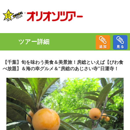
ツアー詳細
【千葉】旬を味わう美食＆美景旅！房総といえば【びわ食
べ放題】＆海の幸グルメ＆“房総のあじさい寺”日運寺！