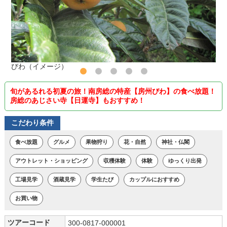
びわ（イメージ）
旬があるれる初夏の旅！南房総の特産【房州びわ】の食べ放題！
房総のあじさい寺【日運寺】もおすすめ！
こだわり条件
食べ放題
グルメ
果物狩り
花・自然
神社・仏閣
アウトレット・ショッピング
収穫体験
体験
ゆっくり出発
工場見学
酒蔵見学
学生たび
カップルにおすすめ
お買い物
ツアーコード
300-0817-000001