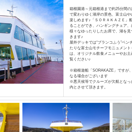
箱根園港～元箱根港まで約25分間の
で変わりゆく湖岸の景色、富士山や
楽しめます♪「ＳＯＲＡＫＡＺＥ」
ることができ、ハンギングチェア、
様々なゆったりしたお席で、湖を見
きます♪
屋外デッキでは“ブランコふう”ベ
たりな富士山モチーフモニュメント
は、オリジナル飲食メニューやお土
覧ください♪
※箱根遊船「SORAKAZE」です
なる場合がございます
※悪天候等でクルーズが欠航となっ
内とさせて頂きます。