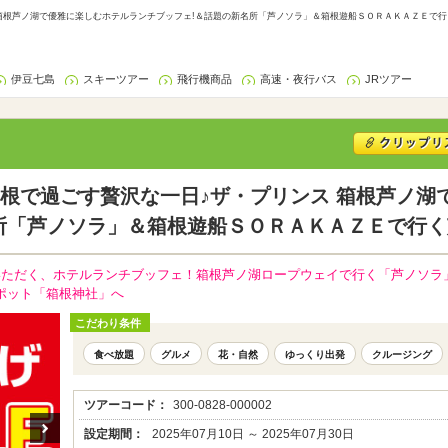
箱根芦ノ湖で優雅に楽しむホテルランチブッフェ!＆話題の新名所「芦ノソラ」＆箱根遊船ＳＯＲＡＫＡＺＥで行く芦
伊豆七島
スキーツアー
飛行機商品
高速・夜行バス
JRツアー
根で過ごす贅沢な一日♪ザ・プリンス 箱根芦ノ湖
所「芦ノソラ」＆箱根遊船ＳＯＲＡＫＡＺＥで行く
いただく、ホテルランチブッフェ！箱根芦ノ湖ロープウェイで行く「芦ノソラ
ポット「箱根神社」へ
こだわり条件
食べ放題
グルメ
花・自然
ゆっくり出発
クルージング
ツアーコード：
300-0828-000002
設定期間：
2025年07月10日 ～ 2025年07月30日