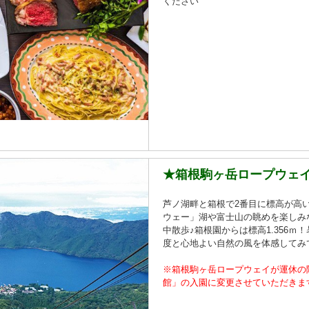
ください
★箱根駒ヶ岳ロープウェ
芦ノ湖畔と箱根で2番目に標高が高
ウェー」湖や富士山の眺めを楽しみ
中散歩♪箱根園からは標高1.356ｍ！
度と心地よい自然の風を体感してみ
※箱根駒ヶ岳ロープウェイが運休の
館」の入園に変更させていただきま