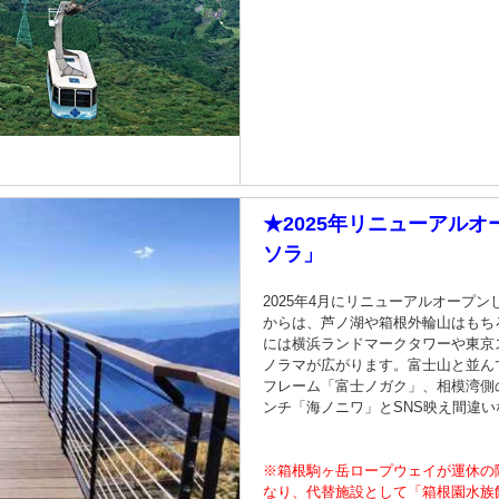
★2025年リニューアルオ
ソラ」
2025年4月にリニューアルオープ
からは、芦ノ湖や箱根外輪山はもち
には横浜ランドマークタワーや東京
ノラマが広がります。富士山と並ん
フレーム「富士ノガク」、相模湾側
ンチ「海ノニワ」とSNS映え間違い
※箱根駒ヶ岳ロープウェイが運休の
なり、代替施設として「箱根園水族