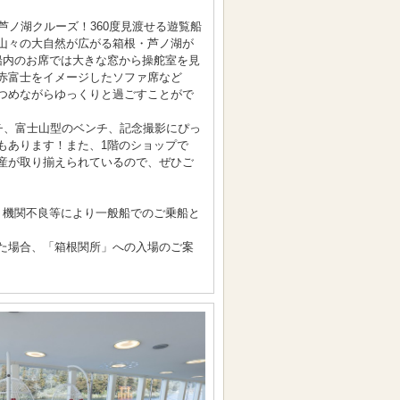
芦ノ湖クルーズ！360度見渡せる遊覧船
山々の大自然が広がる箱根・芦ノ湖が
船内のお席では大きな窓から操舵室を見
赤富士をイメージしたソファ席など
つめながらゆっくりと過ごすことがで
ンチ、富士山型のベンチ、記念撮影にぴっ
もあります！また、1階のショップで
産が取り揃えられているので、ぜひご
が、機関不良等により一般船でのご乗船と
た場合、「箱根関所」への入場のご案