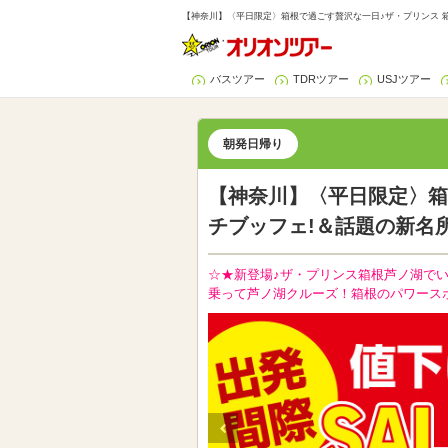
【神奈川】〈平日限定〉箱根で過ごす贅沢な一日♪ザ・プリンス 
バスツアー
TDRツアー
USJツアー
朝発日帰り
【神奈川】〈平日限定〉箱
チブッフェ!＆話題の新名
☆★新登場♪ザ・プリンス箱根芦ノ湖で
乗って芦ノ湖クルーズ！箱根のパワース