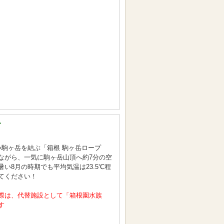
イ
い駒ヶ岳を結ぶ「箱根 駒ヶ岳ロープ
ながら、一気に駒ヶ岳山頂へ約7分の空
暑い8月の時期でも平均気温は23.5℃程
てください！
際は、代替施設として「箱根園水族
す