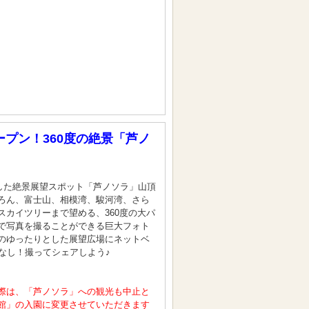
ープン！360度の絶景「芦ノ
ンした絶景展望スポット「芦ノソラ」山頂
ろん、富士山、相模湾、駿河湾、さら
スカイツリーまで望める、360度の大パ
で写真を撮ることができる巨大フォト
のゆったりとした展望広場にネットベ
なし！撮ってシェアしよう♪
際は、「芦ノソラ」への観光も中止と
館」の入園に変更させていただきます