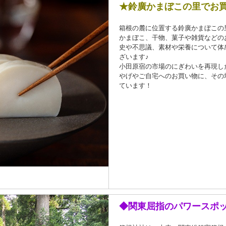
★鈴廣かまぼこの里でお買
箱根の麓に位置する鈴廣かまぼこの
かまぼこ、干物、菓子や雑貨などの
史や不思議、素材や栄養について体
ざいます♪
小田原宿の市場のにぎわいを再現し
やげやご自宅へのお買い物に、その
ています！
◆関東屈指のパワースポ