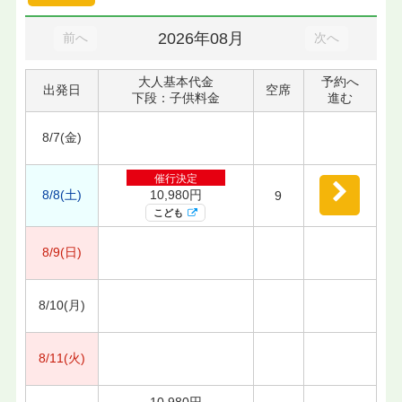
2026年08月
前へ
次へ
大人基本代金
予約へ
出発日
空席
下段：子供料金
進む
8/7(金)
催行決定
8/8(土)
10,980円
9
こども
8/9(日)
8/10(月)
8/11(火)
10,980円