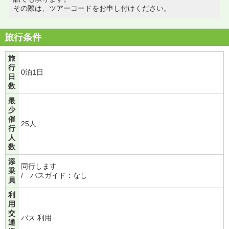
その際は、ツアーコードをお申し付けください。
旅行条件
旅
行
0泊1日
日
数
最
少
催
25人
行
人
数
添
同行します
乗
/ バスガイド：なし
員
利
用
交
バス 利用
通