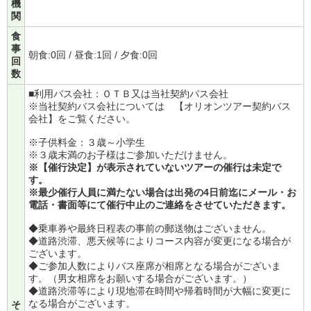
機
関
食
事
朝食:0回 / 昼食:1回 / 夕食:0回
回
数
■利用バス会社：ＯＴＢ又は当社契約バス会社
※当社契約バス会社については
【オリオンツアー契約バス
会社】
をご覧ください。
※子供料金：３歳～小学生
※３歳未満のお子様はご参加いただけません。
※【催行決定】が表示されていないツアーの催行は未定で
す。
※最少催行人員に満たない場合は出発の4日前迄にメール・お
電話・書面等にて催行中止のご連絡をさせていただきます。
◆乗車券や最終日程表の事前の郵送物はございません。
◆道路渋滞、悪天候等によりコース内容が変更になる場合が
ございます。
◆ご参加人数によりバス座席が相席となる場合がございま
す。（男女相席をお願いする場合がございます。）
◆道路渋滞等により現地滞在時間や帰着時間が大幅に変更に
なる場合がございます。
そ