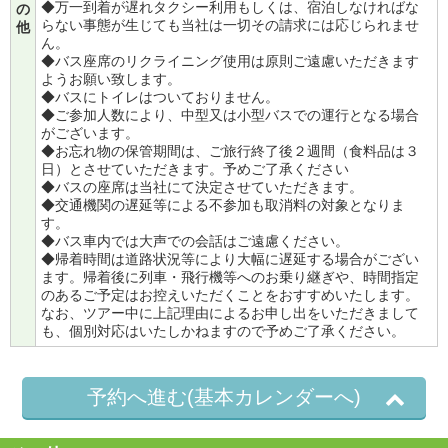
◆万一到着が遅れタクシー利用もしくは、宿泊しなければな
の
らない事態が生じても当社は一切その請求には応じられませ
他
ん。
◆バス座席のリクライニング使用は原則ご遠慮いただきます
ようお願い致します。
◆バスにトイレはついておりません。
◆ご参加人数により、中型又は小型バスでの運行となる場合
がございます。
◆お忘れ物の保管期間は、ご旅行終了後２週間（食料品は３
日）とさせていただきます。予めご了承ください
◆バスの座席は当社にて決定させていただきます。
◆交通機関の遅延等による不参加も取消料の対象となりま
す。
◆バス車内では大声での会話はご遠慮ください。
◆帰着時間は道路状況等により大幅に遅延する場合がござい
ます。帰着後に列車・飛行機等へのお乗り継ぎや、時間指定
のあるご予定はお控えいただくことをおすすめいたします。
なお、ツアー中に上記理由によるお申し出をいただきまして
も、個別対応はいたしかねますので予めご了承ください。
予約へ進む(基本カレンダーへ)