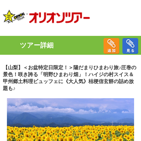
ツアー詳細
【山梨】＜お盆特定日限定！＞陽だまりひまわり旅♪圧巻の
景色！咲き誇る「明野ひまわり畑」！ハイジの村スイス＆
甲州郷土料理ビュッフェに《大人気》桔梗信玄餅の詰め放
題も♪