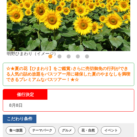
明野ひまわり（イメージ）
☆★夏の花【ひまわり】をご鑑賞♪さらに売切御免の行列ができ
る人気の詰め放題をバスツアー用に確保した夏のやまなしを満喫
できるプレミアムなバスツアー！★☆
催行決定
8月8日
こだわり条件
食べ放題
テーマパーク
グルメ
花・自然
イベント