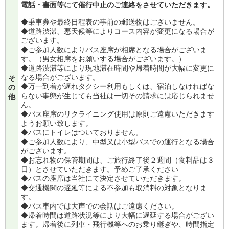
電話・書面等にて催行中止のご連絡をさせていただきます。
◆乗車券や最終日程表の事前の郵送物はございません。
◆道路渋滞、悪天候等によりコース内容が変更になる場合が
ございます。
◆ご参加人数によりバス座席が相席となる場合がございま
す。（男女相席をお願いする場合がございます。）
◆道路渋滞等により現地滞在時間や帰着時間が大幅に変更に
なる場合がございます。
そ
◆万一到着が遅れタクシー利用もしくは、宿泊しなければな
の
らない事態が生じても当社は一切その請求には応じられませ
他
ん。
◆バス座席のリクライニング使用は原則ご遠慮いただきます
ようお願い致します。
◆バスにトイレはついておりません。
◆ご参加人数により、中型又は小型バスでの運行となる場合
がございます。
◆お忘れ物の保管期間は、ご旅行終了後２週間（食料品は３
日）とさせていただきます。予めご了承ください
◆バスの座席は当社にて決定させていただきます。
◆交通機関の遅延等による不参加も取消料の対象となりま
す。
◆バス車内では大声での会話はご遠慮ください。
◆帰着時間は道路状況等により大幅に遅延する場合がござい
ます。帰着後に列車・飛行機等へのお乗り継ぎや、時間指定