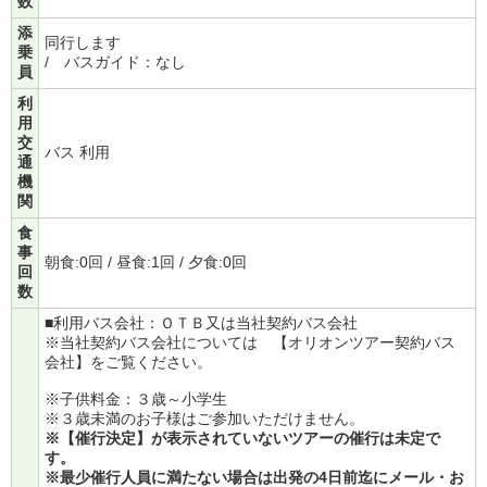
数
添
同行します
乗
/ バスガイド：なし
員
利
用
交
バス 利用
通
機
関
食
事
朝食:0回 / 昼食:1回 / 夕食:0回
回
数
■利用バス会社：ＯＴＢ又は当社契約バス会社
※当社契約バス会社については
【オリオンツアー契約バス
会社】
をご覧ください。
※子供料金：３歳～小学生
※３歳未満のお子様はご参加いただけません。
※【催行決定】が表示されていないツアーの催行は未定で
す。
※最少催行人員に満たない場合は出発の4日前迄にメール・お