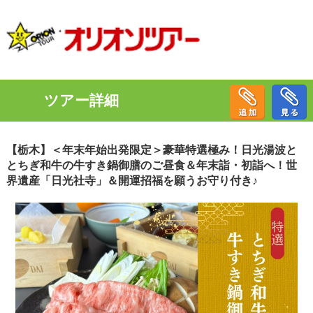
ツアー詳細
【栃木】＜年末年始出発限定＞豪華特選極み！日光湯波と
とちぎ和牛の牛すき鍋御膳のご昼食＆年末詣・初詣へ！世
界遺産「日光社寺」＆開運招福を願うお守り付き♪