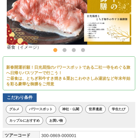
昼食（イメージ）
新春開運祈願！日光屈指のパワースポットである二社一寺をめぐる旅
へ日帰りバスツアーで行こう！
ご昼食は、とちぎ和牛すき焼き＆栗おこわやさしみ湯波など年末年始
を彩る豪華な御膳をご用意
こだわり条件
グルメ
パワースポット
神社・仏閣
世界遺産
学生たび
カップルにおすすめ
お買い物
ツアーコード
300-0869-000001