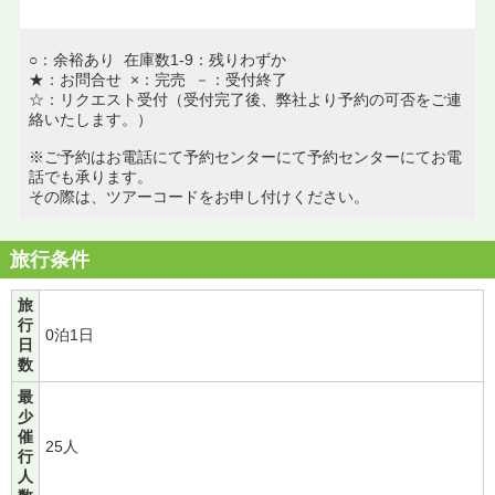
○：余裕あり 在庫数1-9：残りわずか
★：お問合せ ×：完売 －：受付終了
☆：リクエスト受付（受付完了後、弊社より予約の可否をご連
絡いたします。）
※ご予約はお電話にて予約センターにて予約センターにてお電
話でも承ります。
その際は、ツアーコードをお申し付けください。
旅行条件
旅
行
0泊1日
日
数
最
少
催
25人
行
人