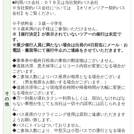
■利用バス会社：ＯＴＢ又は当社契約バス会社
※当社契約バス会社については
【オリオンツアー契約バス
会社】
をご覧ください。
※子供料金：３歳～小学生
※３歳未満のお子様はご参加いただけません。
※【催行決定】が表示されていないツアーの催行は未定で
す。
※最少催行人員に満たない場合は出発の4日前迄にメール・お
電話・書面等にて催行中止のご連絡をさせていただきます。
◆乗車券や最終日程表の事前の郵送物はございません。
◆道路渋滞、悪天候等によりコース内容が変更になる場合が
ございます。
◆ご参加人数によりバス座席が相席となる場合がございま
す。（男女相席をお願いする場合がございます。）
◆道路渋滞等により現地滞在時間や帰着時間が大幅に変更に
なる場合がございます。
そ
◆万一到着が遅れタクシー利用もしくは、宿泊しなければな
の
らない事態が生じても当社は一切その請求には応じられませ
他
ん。
◆バス座席のリクライニング使用は原則ご遠慮いただきます
ようお願い致します。
◆バスにトイレはついておりません。
◆ご参加人数により、中型又は小型バスでの運行となる場合