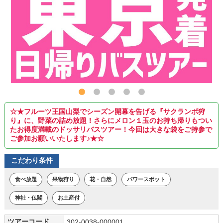
☆★フルーツ王国山梨でシーズン開幕を告げる『サクランボ狩
り』に、野菜の詰め放題！さらにメロン１玉のお持ち帰りもつい
たお得度満載のドッサリバスツアー！今回は大きな袋をご持参で
ご参加お願いいたします♪★☆
こだわり条件
食べ放題
果物狩り
花・自然
パワースポット
神社・仏閣
お土産付
ツアーコード
302-0038-000001