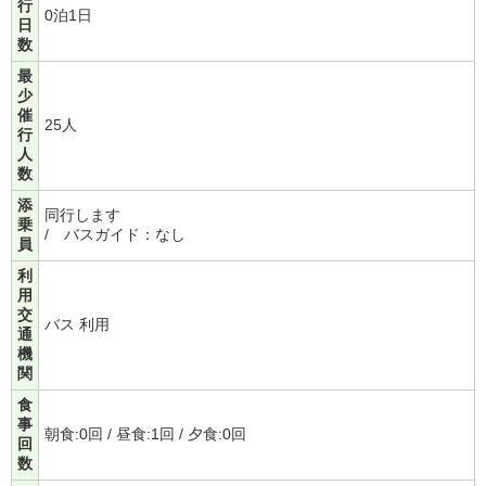
行
0泊1日
日
数
最
少
催
25人
行
人
数
添
同行します
乗
/ バスガイド：なし
員
利
用
交
バス 利用
通
機
関
食
事
朝食:0回 / 昼食:1回 / 夕食:0回
回
数