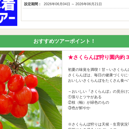
設定期間：
2026年06月04日 ～ 2026年06月21日
おすすめツアーポイント！
★さくらんぼ狩り園内約
初夏の味覚を満喫！甘～いさくらん
さくらんぼは、毎日の健康づくりに
おいしいさくらんぼをたくさん食べ
～おいしい『さくらんぼ』の見分け
①張りとツヤがある
②枝（軸）が緑色のもの
③色が鮮やか
※さくらんぼ狩りは天候・生育状況