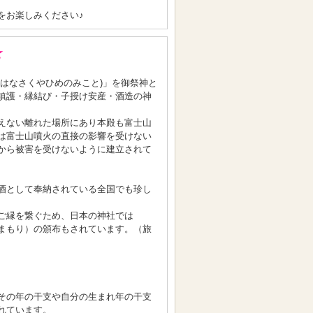
をお楽しみください♪
★
のはなさくやひめのみこと)」を御祭神と
鎮護・縁結び・子授け安産・酒造の神
えない離れた場所にあり本殿も富士山
は富士山噴火の直接の影響を受けない
から被害を受けないように建立されて
酒として奉納されている全国でも珍し
ご縁を繋ぐため、日本の神社では
まもり）の頒布もされています。（旅
その年の干支や自分の生まれ年の干支
れています。