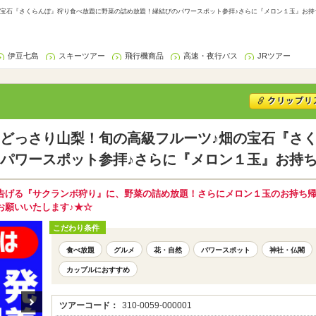
宝石『さくらんぼ』狩り食べ放題に野菜の詰め放題！縁結びのパワースポット参拝♪さらに『メロン１玉』お持ち帰
伊豆七島
スキーツアー
飛行機商品
高速・夜行バス
JRツアー
どっさり山梨！旬の高級フルーツ♪畑の宝石『さ
パワースポット参拝♪さらに『メロン１玉』お持ち
告げる『サクランボ狩り』に、野菜の詰め放題！さらにメロン１玉のお持ち
お願いいたします♪★☆
こだわり条件
食べ放題
グルメ
花・自然
パワースポット
神社・仏閣
カップルにおすすめ
ツアーコード：
310-0059-000001