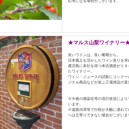
応等になる場合がございます。
★マルス山梨ワイナリー
良いワインは、良い葡萄から。
日本風土を活かしたワイン造りを求
鹿児島に本社を持つ本坊酒造が１９
たワイナリー。
ワイン・ジュースの試飲にコンクー
ジナル商品などが並ぶ工場併設の直
※今後の感染症等の流行状況により
います。
※道路渋滞等で行程が大幅に遅れて
へは立寄りできない場合がございま