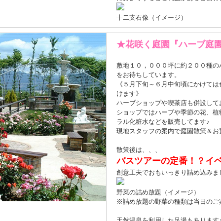
十二支石像（イメージ）
★花咲く庭園『ハーブ庭
敷地１０，０００坪に約２００種の
をお待ちしています。
《５月下旬～６月中旬頃にかけては
けます》
ハーブショップや喫茶店も併設して
ショップではハーブや季節の花、植
ラル化粧水などを販売してます♪
現地スタッフの案内で庭園散策＆お
散策後は、、、
バスツアーの定番！？イ
創意工夫でおもいっきり詰め込みま
野菜の詰め放題（イメージ）
※詰め放題の野菜の種類は当日のご
天然温泉を利用した足湯もあります