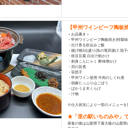
【甲州ワインビーフ陶板
＜お品書き＞
・甲州ワインビーフ陶板焼き(特製味
・出汁香る炊込みご飯
・揚げ物3点盛り(魚の竜田揚げ,茄子
・枝豆豆腐 白出汁餡かけ
・刺身こんにゃく 酢味噌かけ
・貝の旨煮
・笹団子
・甲州ワイン使用 牛肉のしぐれ煮
・胡麻たっぷり山ごぼう
・ばかうま木くらげ
・汁物
※仕入状況により一部のメニューを
★「里の駅いちのみや」
昼食の後は山梨県下最大級の山梨県