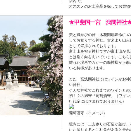
店内で、
オススメのお土産品を探してお買物
★甲斐国一宮 浅間神社
美と縁結びの神「木花開耶姫命(こ
してお祀りする神社。古来より山火
として崇拝されております。
富士山を祀る神社ですが富士山が見
とは別方向を向いています、こちら
離れた場所で万が一の際神様が正面
いる特徴があります。
また一宮浅間神社ではワインがお神
い神社。
そんな神社でこれまでのワインとの
初！？の御守『葡萄酒守』（ワイン
行代金には含まれておりません）
葡萄酒守（イメージ）
境内には十二支参りの石造が並び、
にお参りするとご利益があると云わ