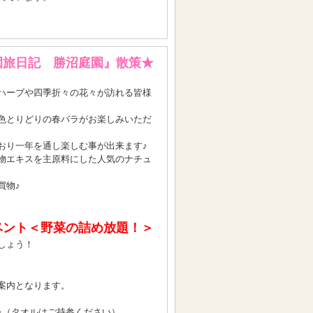
園旅日記 勝沼庭園』散策★
ハーブや四季折々の花々が訪れる皆様
色とりどりの春バラがお楽しみいただ
おり一年を通し楽しむ事が出来ます♪
物エキスを主原料にした人気のナチュ
買物♪
ベント＜野菜の詰め放題！＞
しょう！
案内となります。
♪（タオルはご持参ください）