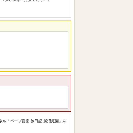
ンネル「ハーブ庭園 旅日記 勝沼庭園」を