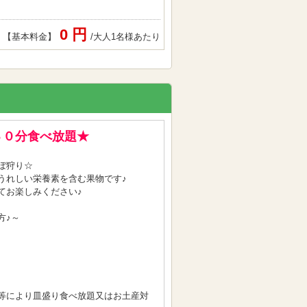
0 円
【基本料金】
/大人1名様あたり
３０分食べ放題★
ぼ狩り☆
うれしい栄養素を含む果物です♪
てお楽しみください♪
方♪～
等により皿盛り食べ放題又はお土産対