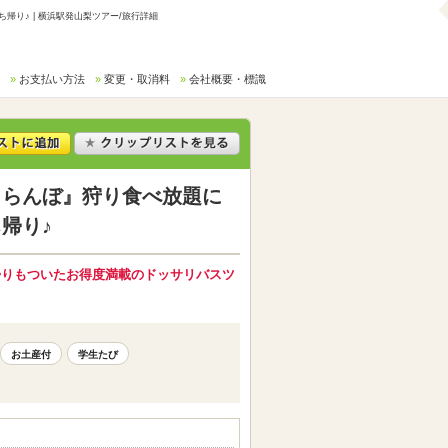
り♪ | 横浜駅発山梨ツアー/旅行詳細
お支払い方法
変更・取消料
会社概要・標識
くらんぼ』狩り食べ放題に
帰り♪
帰りもついたお得度満載のドッサリバスツ
お土産付
学生たび