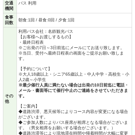
交通
バス 利用
機関
食事
朝食:1回 / 昼食:0回 / 夕食:1回
回数
利用バス会社：名鉄観光バス
【お客様へお渡しするもの】
・最終日程表
※ご出発の7日～3日前迄にメールにてお送り致します。
※当日、受付へ最終日程表の画面をご提示お願い致しま
す。
【予約について】
※大人18歳以上・シニア65歳以上・中人中学・高校生・小
人2歳～小学生
※最少催行人員に満たない場合は出発の10日前迄に電話・
メール・書面等にて催行中止のご連絡をさせていただきま
その
す。
他
【ご案内】
◆道路渋滞、悪天候等によりコース内容が変更になる場合
がございます。
◆ご参加人数によりバス座席が相席となる場合がございま
す。（男女相席をお願いする場合がございます。）
◆道路渋滞等により現地滞在時間や帰着時間が大幅に変更