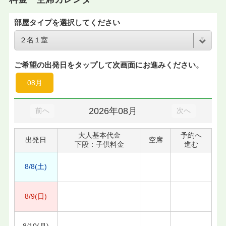
部屋タイプを選択してください
ご希望の出発日をタップして次画面にお進みください。
08月
2026年08月
前へ
次へ
大人基本代金
予約へ
出発日
空席
下段：子供料金
進む
8/8(土)
8/9(日)
8/10(月)