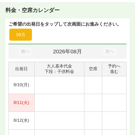
料金・空席カレンダー
ご希望の出発日をタップして次画面にお進みください。
08月
2026年08月
前へ
次へ
大人基本代金
予約へ
出発日
空席
下段：子供料金
進む
8/10(月)
8/11(火)
8/12(水)