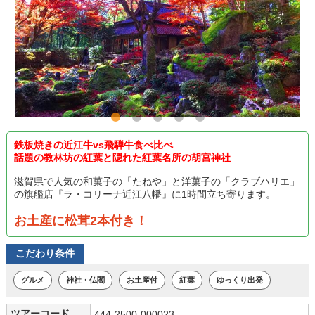
鉄板焼きの近江牛vs飛騨牛食べ比べ
話題の教林坊の紅葉と隠れた紅葉名所の胡宮神社
滋賀県で人気の和菓子の「たねや」と洋菓子の「クラブハリエ」
の旗艦店『ラ・コリーナ近江八幡』に1時間立ち寄ります。
お土産に松茸2本付き！
こだわり条件
グルメ
神社・仏閣
お土産付
紅葉
ゆっくり出発
ツアーコード
444-2500-000023