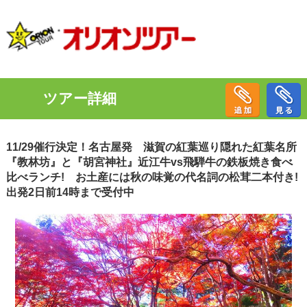
ツアー詳細
11/29催行決定！名古屋発 滋賀の紅葉巡り隠れた紅葉名所
『教林坊』と『胡宮神社』近江牛vs飛騨牛の鉄板焼き食べ
比べランチ! お土産には秋の味覚の代名詞の松茸二本付き!
出発2日前14時まで受付中