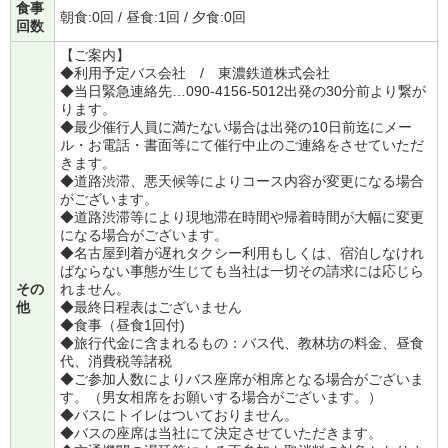
食事
朝食:0回 / 昼食:1回 / 夕食:0回
回数
【ご案内】
◆利用予定バス会社 / 東濃鉄道株式会社
◆当日緊急連絡先…090-4156-5012出発の30分前より繋が
ります。
◆最少催行人員に満たない場合は出発の10日前迄にメー
ル・お電話・書面等にて催行中止のご連絡をさせていただ
きます。
◆道路渋滞、悪天候等によりコース内容が変更になる場合
がございます。
◆道路渋滞等により現地滞在時間や帰着時間が大幅に変更
になる場合がございます。
◆名古屋到着が遅れタクシー利用もしくは、宿泊しなけれ
ばならない事態が生じても当社は一切その請求には応じら
その
れません。
他
◆最終日程表はございません
◆食事（昼食1回付)
◆旅行代金に含まれるもの：バス代、教林坊の料金、昼食
代、消費税等諸税
◆ご参加人数によりバス座席が相席となる場合がございま
す。（男女相席をお願いする場合がございます。）
◆バスにトイレはついておりません。
◆バスの座席は当社にて決定させていただきます。