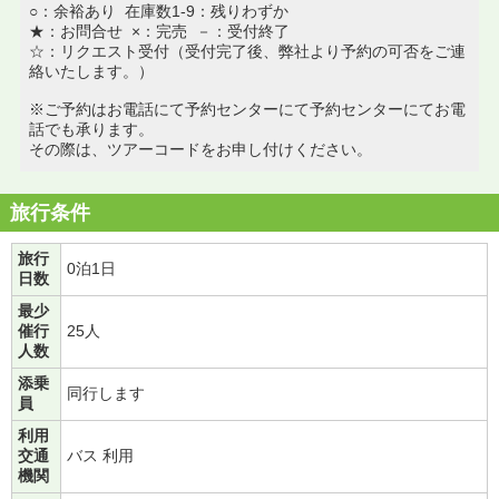
○：余裕あり 在庫数1-9：残りわずか
★：お問合せ ×：完売 －：受付終了
☆：リクエスト受付（受付完了後、弊社より予約の可否をご連
絡いたします。）
※ご予約はお電話にて予約センターにて予約センターにてお電
話でも承ります。
その際は、ツアーコードをお申し付けください。
旅行条件
旅行
0泊1日
日数
最少
催行
25人
人数
添乗
同行します
員
利用
交通
バス 利用
機関