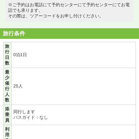
※ご予約はお電話にて予約センターにて予約センターにてお電
話でも承ります。
その際は、ツアーコードをお申し付けください。
旅行条件
旅
行
0泊1日
日
数
最
少
催
25人
行
人
数
添
同行します
乗
バスガイド：なし
員
利
用