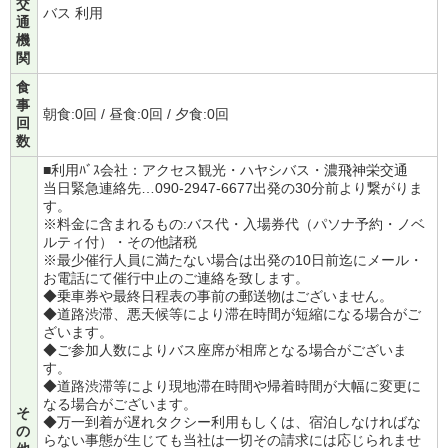
交
バス 利用
通
機
関
食
事
朝食:0回 / 昼食:0回 / 夕食:0回
回
数
■利用ﾊﾞｽ会社：アクセス観光・ハヤシバス・濃飛神栄交通
当日緊急連絡先…090-2947-6677出発の30分前より繋がりま
す。
※料金に含まれるもの:バス代・入場券代（パソナ予約・ノベ
ルティ付）・その他諸税
※最少催行人員に満たない場合は出発の10日前迄にメール・
お電話にて催行中止のご連絡を致します。
◆乗車券や最終日程表の事前の郵送物はございません。
◆道路渋滞、悪天候等により滞在時間が短縮になる場合がご
ざいます。
◆ご参加人数によりバス座席が相席となる場合がございま
す。
◆道路渋滞等により現地滞在時間や帰着時間が大幅に変更に
なる場合がございます。
そ
◆万一到着が遅れタクシー利用もしくは、宿泊しなければな
の
らない事態が生じても当社は一切その請求には応じられませ