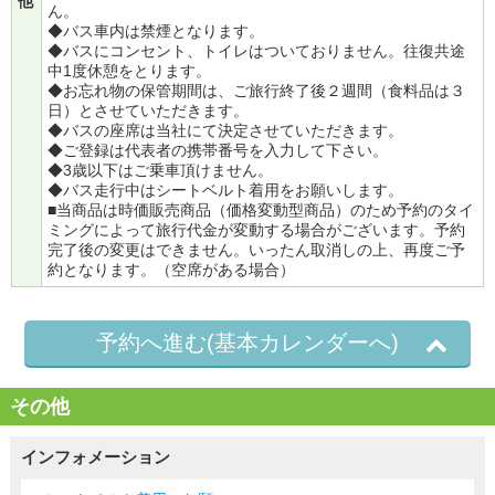
他
ん。
◆バス車内は禁煙となります。
◆バスにコンセント、トイレはついておりません。往復共途
中1度休憩をとります。
◆お忘れ物の保管期間は、ご旅行終了後２週間（食料品は３
日）とさせていただきます。
◆バスの座席は当社にて決定させていただきます。
◆ご登録は代表者の携帯番号を入力して下さい。
◆3歳以下はご乗車頂けません。
◆バス走行中はシートベルト着用をお願いします。
■当商品は時価販売商品（価格変動型商品）のため予約のタイ
ミングによって旅行代金が変動する場合がございます。予約
完了後の変更はできません。いったん取消しの上、再度ご予
約となります。（空席がある場合）
予約へ進む(基本カレンダーへ)
その他
インフォメーション