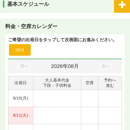
基本スケジュール
料金・空席カレンダー
ご希望の出発日をタップして次画面にお進みください。
08月
2026年08月
前へ
次へ
大人基本代金
予約へ
出発日
空席
下段：子供料金
進む
8/10(月)
8/11(火)