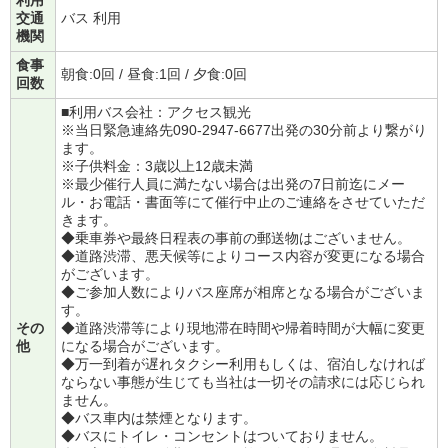
交通
バス 利用
機関
食事
朝食:0回 / 昼食:1回 / 夕食:0回
回数
■利用バス会社：アクセス観光
※当日緊急連絡先090-2947-6677出発の30分前より繋がり
ます。
※子供料金：3歳以上12歳未満
※最少催行人員に満たない場合は出発の7日前迄にメー
ル・お電話・書面等にて催行中止のご連絡をさせていただ
きます。
◆乗車券や最終日程表の事前の郵送物はございません。
◆道路渋滞、悪天候等によりコース内容が変更になる場合
がございます。
◆ご参加人数によりバス座席が相席となる場合がございま
す。
その
◆道路渋滞等により現地滞在時間や帰着時間が大幅に変更
他
になる場合がございます。
◆万一到着が遅れタクシー利用もしくは、宿泊しなければ
ならない事態が生じても当社は一切その請求には応じられ
ません。
◆バス車内は禁煙となります。
◆バスにトイレ・コンセントはついておりません。