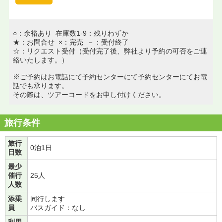
○：余裕あり 在庫数1-9：残りわずか
★：お問合せ ×：完売 －：受付終了
☆：リクエスト受付（受付完了後、弊社より予約の可否をご連
絡いたします。）
※ご予約はお電話にて予約センターにて予約センターにてお電
話でも承ります。
その際は、ツアーコードをお申し付けください。
旅行条件
旅行
0泊1日
日数
最少
催行
25人
人数
添乗
同行します
員
バスガイド：なし
利用