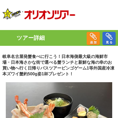
ツアー詳細
岐阜名古屋発蟹食べに行こう！日本海側最大級の海鮮市
場・日本海さかな街で選べる蟹ランチと新鮮な海の幸のお
買い物へ行く日帰りバスツアービンゴゲーム1等外国産冷凍
本ズワイ蟹約500g姿1杯プレゼント！