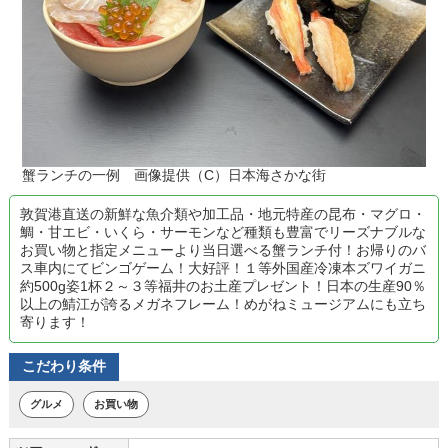
蟹ランチの一例 画像提供（C）日本海さかな街
敦賀港直送の新鮮な魚介類や加工品・地元特産の昆布・マグロ・
鯛・甘エビ・いくら・サーモンなど種類も豊富でリーズナブルな
お買い物と指定メニューより当日選べる蟹ランチ付！お帰りのバ
ス車内にてビンゴゲーム！大好評！１等外国産冷凍本ズワイガニ
約500g姿1杯２～３等福井のお土産プレゼント！日本の生産90％
以上の鯖江が誇るメガネフレーム！めがねミュージアムにも立ち
寄ります！
こだわり条件
グルメ
お買い物