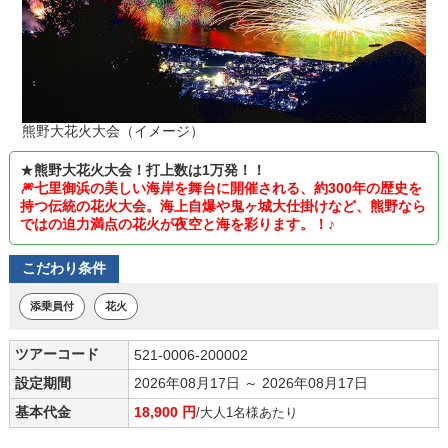
熊野大花火大会（イメージ）
★
熊野大花火大会！打上数は1万発！！
🎆七里御浜の美しい海岸を舞台に開催される、約300年の歴史を
持つ伝統の花火大会。海上自爆や鬼ヶ城大仕掛けなど、熊野なら
ではの迫力満点の花火が夜空と海を彩ります。！♪
こだわり条件
添乗員付
花火
ツアーコード
521-0006-200002
設定期間
2026年08月17日 ～ 2026年08月17日
基本代金
18,900 円
/大人1名様あたり