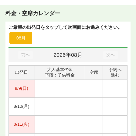
料金・空席カレンダー
ご希望の出発日をタップして次画面にお進みください。
08月
2026年08月
前へ
次へ
大人基本代金
予約へ
出発日
空席
下段：子供料金
進む
8/9(日)
8/10(月)
8/11(火)