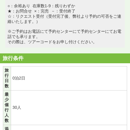
○：余裕あり 在庫数1-9：残りわずか
★：お問合せ ×：完売 －：受付終了
☆：リクエスト受付（受付完了後、弊社より予約の可否をご連
絡いたします。）
※ご予約はお電話にて予約センターにて予約センターにてお電
話でも承ります。
その際は、ツアーコードをお申し付けください。
旅行条件
旅
行
0泊2日
日
数
最
少
催
30人
行
人
数
添