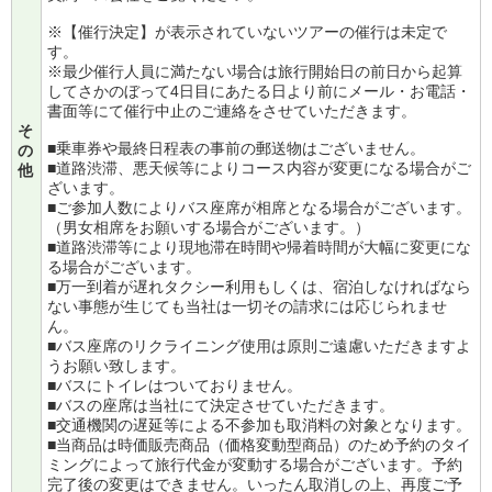
※【催行決定】が表示されていないツアーの催行は未定で
す。
※最少催行人員に満たない場合は旅行開始日の前日から起算
してさかのぼって4日目にあたる日より前にメール・お電話・
書面等にて催行中止のご連絡をさせていただきます。
そ
■乗車券や最終日程表の事前の郵送物はございません。
の
■道路渋滞、悪天候等によりコース内容が変更になる場合がご
他
ざいます。
■ご参加人数によりバス座席が相席となる場合がございます。
（男女相席をお願いする場合がございます。）
■道路渋滞等により現地滞在時間や帰着時間が大幅に変更にな
る場合がございます。
■万一到着が遅れタクシー利用もしくは、宿泊しなければなら
ない事態が生じても当社は一切その請求には応じられませ
ん。
■バス座席のリクライニング使用は原則ご遠慮いただきますよ
うお願い致します。
■バスにトイレはついておりません。
■バスの座席は当社にて決定させていただきます。
■交通機関の遅延等による不参加も取消料の対象となります。
■当商品は時価販売商品（価格変動型商品）のため予約のタイ
ミングによって旅行代金が変動する場合がございます。予約
完了後の変更はできません。いったん取消しの上、再度ご予