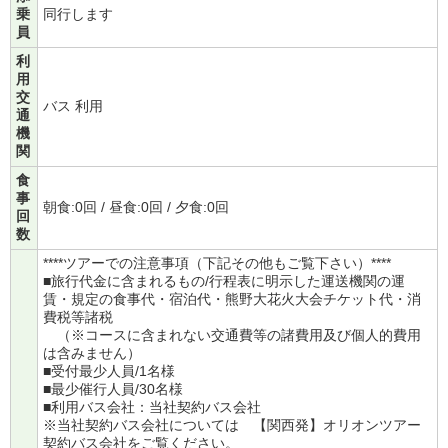
乗
同行します
員
利
用
交
バス 利用
通
機
関
食
事
朝食:0回 / 昼食:0回 / 夕食:0回
回
数
****ツアーでの注意事項（下記その他もご覧下さい）****
■旅行代金に含まれるもの/行程表に明示した運送機関の運
賃・規定の食事代・宿泊代・熊野大花火大会チケット代・消
費税等諸税
（※コースに含まれない交通費等の諸費用及び個人的費用
は含みません）
■受付最少人員/1名様
■最少催行人員/30名様
■利用バス会社：当社契約バス会社
※当社契約バス会社については
【関西発】オリオンツアー
契約バス会社
をご覧ください。