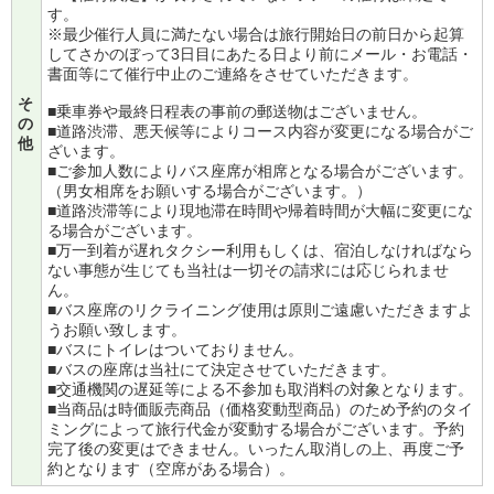
す。
※最少催行人員に満たない場合は旅行開始日の前日から起算
してさかのぼって3日目にあたる日より前にメール・お電話・
書面等にて催行中止のご連絡をさせていただきます。
そ
■乗車券や最終日程表の事前の郵送物はございません。
の
■道路渋滞、悪天候等によりコース内容が変更になる場合がご
他
ざいます。
■ご参加人数によりバス座席が相席となる場合がございます。
（男女相席をお願いする場合がございます。）
■道路渋滞等により現地滞在時間や帰着時間が大幅に変更にな
る場合がございます。
■万一到着が遅れタクシー利用もしくは、宿泊しなければなら
ない事態が生じても当社は一切その請求には応じられませ
ん。
■バス座席のリクライニング使用は原則ご遠慮いただきますよ
うお願い致します。
■バスにトイレはついておりません。
■バスの座席は当社にて決定させていただきます。
■交通機関の遅延等による不参加も取消料の対象となります。
■当商品は時価販売商品（価格変動型商品）のため予約のタイ
ミングによって旅行代金が変動する場合がございます。予約
完了後の変更はできません。いったん取消しの上、再度ご予
約となります（空席がある場合）。