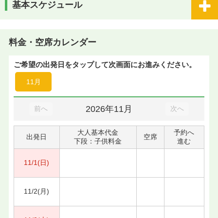
基本スケジュール
料金・空席カレンダー
ご希望の出発日をタップして次画面にお進みください。
11月
2026年11月
前へ
次へ
大人基本代金
予約へ
出発日
空席
下段：子供料金
進む
11/1(日)
11/2(月)