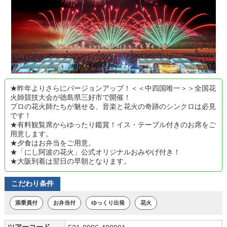
★昨年よりさらにバージョンアップ！＜＜中四国唯一＞＞全国花
火師競技大会が徳島県三好市で開催！
プロの花火師たちが魅せる、音楽と花火の奇跡のシンクロは必見
です！
★有料観覧席からゆったり鑑賞！イス・テーブル付きのお席をご
用意します。
★夕食はお弁当をご用意。
★「にし阿波の花火」公式オリジナルおみやげ付き！
★大阪到着は翌日の早朝となります。
こだわり条件
添乗員付
お弁当付
ゆっくり出発
花火
ツアーコード