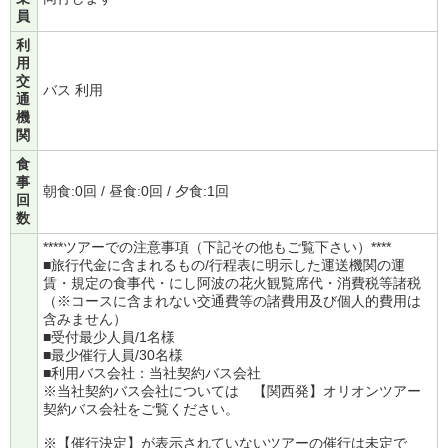
員
利
用
交
バス 利用
通
機
関
食
事
朝食:0回 / 昼食:0回 / 夕食:1回
回
数
****ツアーでの注意事項（下記その他もご覧下さい）****
■旅行代金に含まれるもの/行程表に明示した運送機関の運
賃・規定の食事代・にし阿波の花火観覧席代・消費税等諸税
（※コースに含まれない交通費等の諸費用及び個人的費用は
含みません）
■受付最少人員/1名様
■最少催行人員/30名様
■利用バス会社：当社契約バス会社
※当社契約バス会社については
【関西発】オリオンツアー
契約バス会社
をご覧ください。
※【催行決定】が表示されていないツアーの催行は未定で