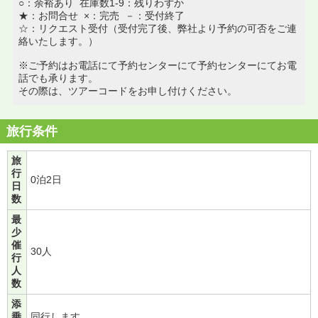
○：余裕あり 在庫数1-9：残りわずか
★：お問合せ ×：完売 －：受付終了
☆：リクエスト受付（受付完了後、弊社より予約の可否をご連
絡いたします。）
※ご予約はお電話にて予約センターにて予約センターにてお電
話でも承ります。
その際は、ツアーコードをお申し付けください。
旅行条件
旅
行
0泊2日
日
数
最
少
催
30人
行
人
数
添
乗
同行します