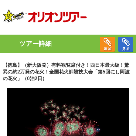
ツアー詳細
【徳島】（新大阪発）有料観覧席付き！西日本最大級！驚
異の約2万発の花火！全国花火師競技大会「第5回にし阿波
の花火」（0泊2日）