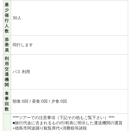
最
少
催
30人
行
人
数
添
乗
同行します
員
利
用
交
バス 利用
通
機
関
食
事
朝食:0回 / 昼食:0回 / 夕食:0回
回
数
****ツアーでの注意事項（下記その他もご覧下さい）****
■旅行代金に含まれるもの/行程表に明示した運送機関の運賃
+徳島市阿波踊り観覧席代+消費税等諸税