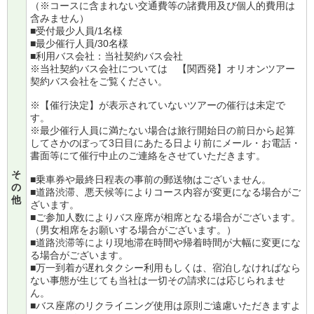
（※コースに含まれない交通費等の諸費用及び個人的費用は
含みません）
■受付最少人員/1名様
■最少催行人員/30名様
■利用バス会社：当社契約バス会社
※当社契約バス会社については
【関西発】オリオンツアー
契約バス会社
をご覧ください。
※【催行決定】が表示されていないツアーの催行は未定で
す。
※最少催行人員に満たない場合は旅行開始日の前日から起算
してさかのぼって3日目にあたる日より前にメール・お電話・
書面等にて催行中止のご連絡をさせていただきます。
そ
■乗車券や最終日程表の事前の郵送物はございません。
の
■道路渋滞、悪天候等によりコース内容が変更になる場合がご
他
ざいます。
■ご参加人数によりバス座席が相席となる場合がございます。
（男女相席をお願いする場合がございます。）
■道路渋滞等により現地滞在時間や帰着時間が大幅に変更にな
る場合がございます。
■万一到着が遅れタクシー利用もしくは、宿泊しなければなら
ない事態が生じても当社は一切その請求には応じられませ
ん。
■バス座席のリクライニング使用は原則ご遠慮いただきますよ