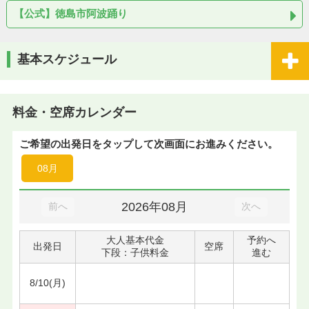
【公式】徳島市阿波踊り
基本スケジュール
料金・空席カレンダー
ご希望の出発日をタップして次画面にお進みください。
08月
2026年08月
前へ
次へ
大人基本代金
予約へ
出発日
空席
下段：子供料金
進む
8/10(月)