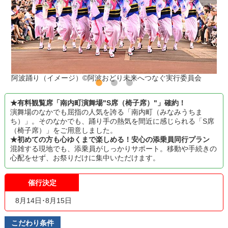
阿波踊り（イメージ）©阿波おどり未来へつなぐ実行委員会
★有料観覧席「南内町演舞場"S席（椅子席）"」確約！
演舞場のなかでも屈指の人気を誇る「南内町（みなみうちま
ち）」。そのなかでも、踊り手の熱気を間近に感じられる「S席
（椅子席）」をご用意しました。
★初めての方も心ゆくまで楽しめる！安心の添乗員同行プラン
混雑する現地でも、添乗員がしっかりサポート。移動や手続きの
心配をせず、お祭りだけに集中いただけます。
催行決定
8月14日･8月15日
こだわり条件