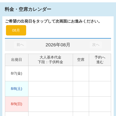
料金・空席カレンダー
ご希望の出発日をタップして次画面にお進みください。
08月
2026年08月
前へ
次へ
大人基本代金
予約へ
出発日
空席
下段：子供料金
進む
8/7(金)
8/8(土)
8/9(日)