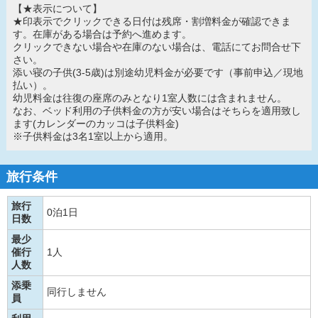
【★表示について】
★印表示でクリックできる日付は残席・割増料金が確認できま
す。在庫がある場合は予約へ進めます。
クリックできない場合や在庫のない場合は、電話にてお問合せ下
さい。
添い寝の子供(3-5歳)は別途幼児料金が必要です（事前申込／現地
払い）。
幼児料金は往復の座席のみとなり1室人数には含まれません。
なお、ベッド利用の子供料金の方が安い場合はそちらを適用致し
ます(カレンダーのカッコは子供料金)
※子供料金は3名1室以上から適用。
旅行条件
旅行
0泊1日
日数
最少
催行
1人
人数
添乗
同行しません
員