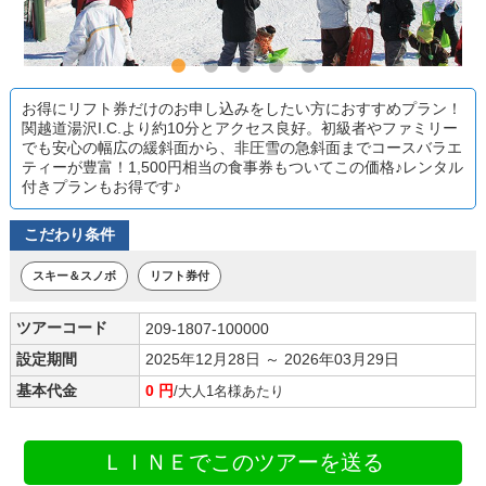
お得にリフト券だけのお申し込みをしたい方におすすめプラン！
関越道湯沢I.C.より約10分とアクセス良好。初級者やファミリー
でも安心の幅広の緩斜面から、非圧雪の急斜面までコースバラエ
ティーが豊富！1,500円相当の食事券もついてこの価格♪レンタル
付きプランもお得です♪
こだわり条件
スキー＆スノボ
リフト券付
ツアーコード
209-1807-100000
設定期間
2025年12月28日 ～ 2026年03月29日
基本代金
0 円
/大人1名様あたり
ＬＩＮＥでこのツアーを送る