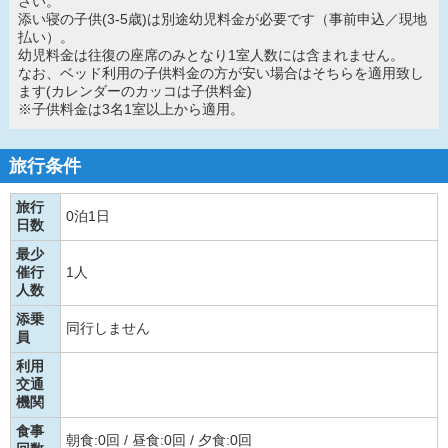
さい。
添い寝の子供(3-5歳)は別途幼児料金が必要です（事前申込／現地
払い）。
幼児料金は往復の座席のみとなり1室人数には含まれません。
なお、ベッド利用の子供料金の方が安い場合はそちらを適用致し
ます(カレンダーのカッコは子供料金)
※子供料金は3名1室以上から適用。
旅行条件
旅行
0泊1日
日数
最少
催行
1人
人数
添乗
同行しません
員
利用
交通
機関
食事
朝食:0回 / 昼食:0回 / 夕食:0回