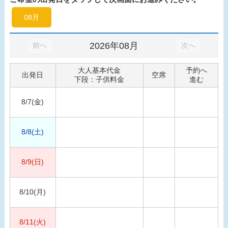
08月
2026年08月
前へ
次へ
大人基本代金
予約へ
出発日
空席
下段：子供料金
進む
8/7(金)
8/8(土)
8/9(日)
8/10(月)
8/11(火)