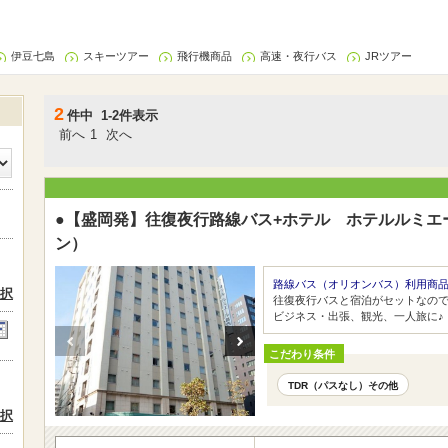
伊豆七島
スキーツアー
飛行機商品
高速・夜行バス
JRツアー
2
件中 1-2件表示
前へ
1
次へ
●【盛岡発】往復夜行路線バス+ホテル ホテルルミエ
ン）
路線バス（オリオンバス）利用商
択
往復夜行バスと宿泊がセットなの
ビジネス・出張、観光、一人旅に♪
こだわり条件
TDR（パスなし）その他
択