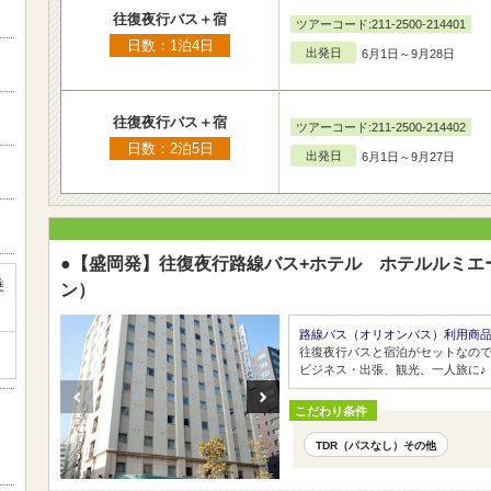
往復夜行バス＋宿
ツアーコード:211-2500-214401
日数：1泊4日
出発日
6月1日～9月28日
往復夜行バス＋宿
ツアーコード:211-2500-214402
日数：2泊5日
出発日
6月1日～9月27日
●【盛岡発】往復夜行路線バス+ホテル ホテルルミエ
乗
ン）
路線バス（オリオンバス）利用商
往復夜行バスと宿泊がセットなの
）
ビジネス・出張、観光、一人旅に♪
こだわり条件
TDR（パスなし）その他