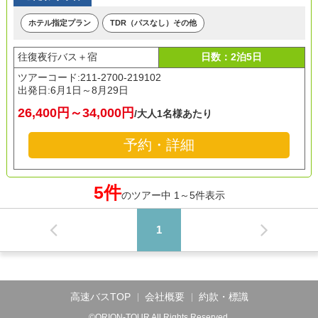
ホテル指定プラン
TDR（パスなし）その他
往復夜行バス＋宿
日数：2泊5日
ツアーコード:211-2700-219102
出発日:
6月1日～8月29日
26,400円～34,000円
/大人1名様あたり
予約・詳細
5件
のツアー中 1～5件表示
1
高速バスTOP
会社概要
約款・標識
©ORION-TOUR All Rights Reserved.