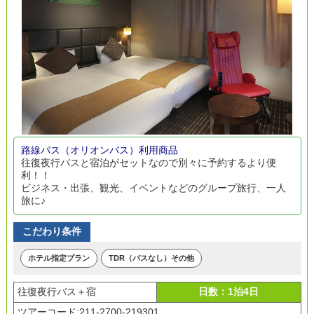
路線バス（オリオンバス）利用商品
往復夜行バスと宿泊がセットなので別々に予約するより便
利！！
ビジネス・出張、観光、イベントなどのグループ旅行、一人
旅に♪
こだわり条件
ホテル指定プラン
TDR（パスなし）その他
往復夜行バス＋宿
日数：1泊4日
ツアーコード:211-2700-219301