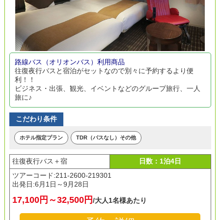
路線バス（オリオンバス）利用商品
往復夜行バスと宿泊がセットなので別々に予約するより便
利！！
ビジネス・出張、観光、イベントなどのグループ旅行、一人
旅に♪
こだわり条件
ホテル指定プラン
TDR（パスなし）その他
往復夜行バス＋宿
日数：1泊4日
ツアーコード:211-2600-219301
出発日:
6月1日～9月28日
17,100円～32,500円
/大人1名様あたり