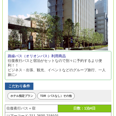
路線バス（オリオンバス）利用商品
往復夜行バスと宿泊がセットなので別々に予約するより便
利！！
ビジネス・出張、観光、イベントなどのグループ旅行、一人
旅に♪
こだわり条件
ホテル指定プラン
TDR（パスなし）その他
往復夜行バス＋宿
日数：1泊4日
ツアーコード:211-2600-219101