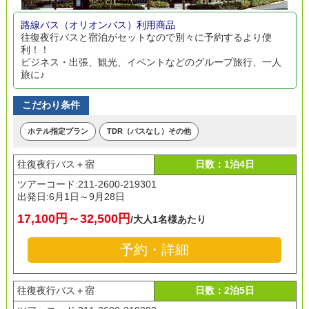
路線バス（オリオンバス）利用商品
往復夜行バスと宿泊がセットなので別々に予約するより便
利！！
ビジネス・出張、観光、イベントなどのグループ旅行、一人
旅に♪
こだわり条件
ホテル指定プラン
TDR（パスなし）その他
往復夜行バス＋宿
日数：1泊4日
ツアーコード:211-2600-219301
出発日:
6月1日～9月28日
17,100円～32,500円
/大人1名様あたり
予約・詳細
往復夜行バス＋宿
日数：2泊5日