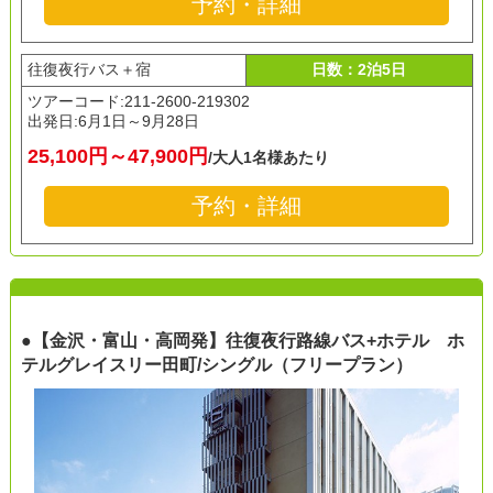
予約・詳細
往復夜行バス＋宿
日数：2泊5日
ツアーコード:211-2600-219302
出発日:
6月1日～9月28日
25,100円～47,900円
/大人1名様あたり
予約・詳細
●【金沢・富山・高岡発】往復夜行路線バス+ホテル ホ
テルグレイスリー田町/シングル（フリープラン）