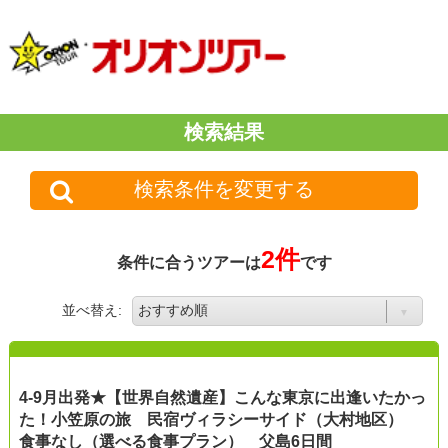
検索結果
検索条件を変更する
2件
条件に合うツアーは
です
並べ替え:
4-9月出発★【世界自然遺産】こんな東京に出逢いたかっ
た！小笠原の旅 民宿ヴィラシーサイド（大村地区）
食事なし（選べる食事プラン） 父島6日間