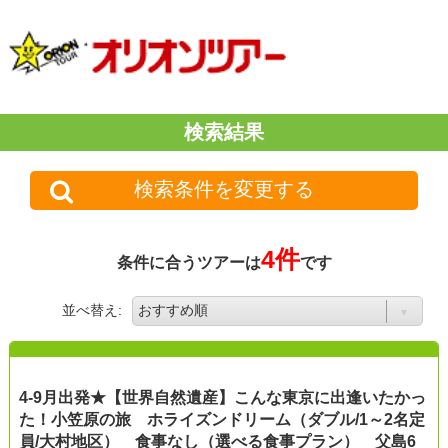
検索結果
検索条件を変更する
4件
条件に合うツアーは
です
並べ替え:
4-9月出発★【世界自然遺産】こんな東京に出逢いたかっ
た！小笠原の旅 ホライズンドリーム（ダブル/1～2名定
員/大村地区） 食事なし（選べる食事プラン） 父島6