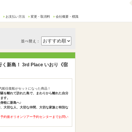
お支払い方法
変更・取消料
会社概要・標識
並べ替え：
！ 3rd Place いおり《宿
汽船往復船がセットになった商品！
喧騒を離れて訪れた島で、まわりから離れた自分
けます。
身軽に新島へ♪
で、大切な人、大切な仲間、大切な家族と特別な
、予約後オリオンツアー予約センターまでお問い