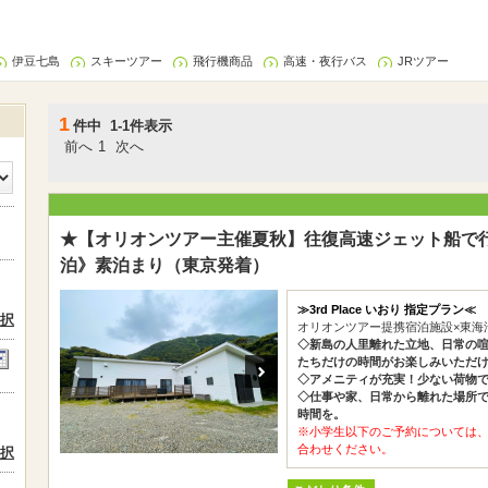
伊豆七島
スキーツアー
飛行機商品
高速・夜行バス
JRツアー
1
件中 1-1件表示
前へ
1
次へ
★【オリオンツアー主催夏秋】往復高速ジェット船で行く新島
泊》素泊まり（東京発着）
≫3rd Place いおり 指定プラン≪
択
オリオンツアー提携宿泊施設×東海
◇新島の人里離れた立地、日常の
たちだけの時間がお楽しみいただ
◇アメニティが充実！少ない荷物で
◇仕事や家、日常から離れた場所
時間を。
※小学生以下のご予約については
合わせください。
択