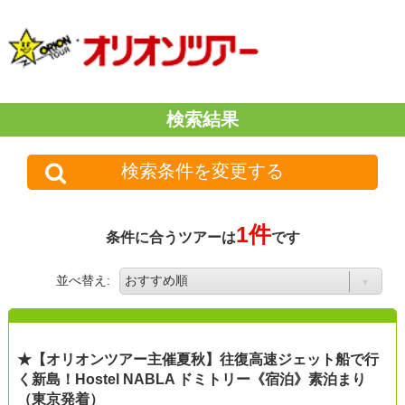
検索結果
検索条件を変更する
1件
条件に合うツアーは
です
並べ替え:
★【オリオンツアー主催夏秋】往復高速ジェット船で行
く新島！Hostel NABLA ドミトリー《宿泊》素泊まり
（東京発着）