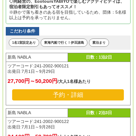
◇同経営の、EcotoursYABIYOで楽しむアクティビティは、
宿泊者限定割引もあってオススメ！
※静かで落ち着きのある宿を目指しているため、団体：5名様
以上は予約を承っておりません。
こだわり条件
1名1室設定あり
東海汽船で行く！伊豆諸島
素泊まり
新島 NABLA
日数：1泊2日
ツアーコード:241-2002-900121
出発日:
7月1日～9月29日
27,700円～50,200円
/大人1名様あたり
予約・詳細
新島 NABLA
日数：2泊3日
ツアーコード:241-2002-900122
出発日:
7月1日～9月28日