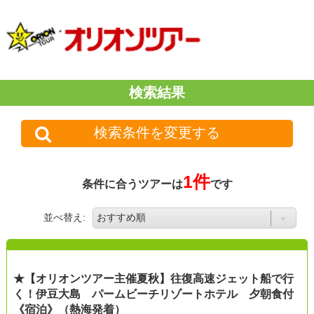
検索結果
検索条件を変更する
1件
条件に合うツアーは
です
並べ替え:
★【オリオンツアー主催夏秋】往復高速ジェット船で行
く！伊豆大島 パームビーチリゾートホテル 夕朝食付
《宿泊》（熱海発着）