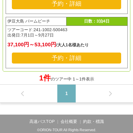
予約・詳細
伊豆大島 パームビーチ
日数：3泊4日
ツアーコード:241-1002-500463
出発日:
7月1日～9月27日
37,100円～53,100円
/大人1名様あたり
予約・詳細
1件
のツアー中 1～1件表示
1
高速バスTOP
会社概要
約款・標識
©ORION-TOUR All Rights Reserved.