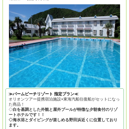
≫パームビーチリゾート 指定プラン≪
オリオンツアー提携宿泊施設×東海汽船往復船がセットになっ
た商品！
◇
白を基調とした外観と屋外プールが特徴な夕朝食付のリゾ
ートホテルです！！
◇海水浴とダイビングが楽しめる野田浜近くに位置しており
ます。