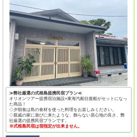
≫弊社厳選の式根島提携民宿プラン≪
オリオンツアー提携宿泊施設×東海汽船往復船がセットになっ
た商品！
◇夕朝食は島の食材を使った料理をお楽しみください。
◇親戚の家に遊びに来たような、飾らない居心地の良さ、弊
社厳選の提携民宿プランです。
※式根島民宿は宿指定が出来ません。