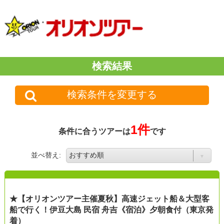
検索結果
検索条件を変更する
1件
条件に合うツアーは
です
並べ替え:
★【オリオンツアー主催夏秋】高速ジェット船＆大型客
船で行く！伊豆大島 民宿 舟吉《宿泊》夕朝食付（東京発
着）