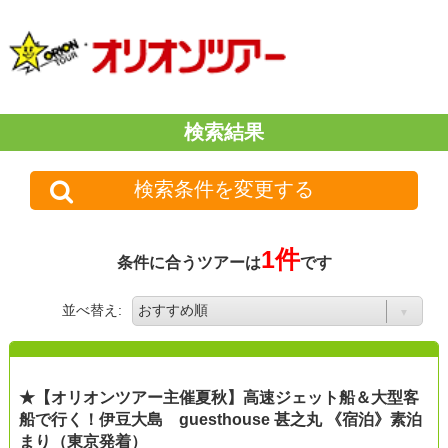
検索結果
検索条件を変更する
1件
条件に合うツアーは
です
並べ替え:
★【オリオンツアー主催夏秋】高速ジェット船＆大型客
船で行く！伊豆大島 guesthouse 甚之丸 《宿泊》素泊
まり（東京発着）