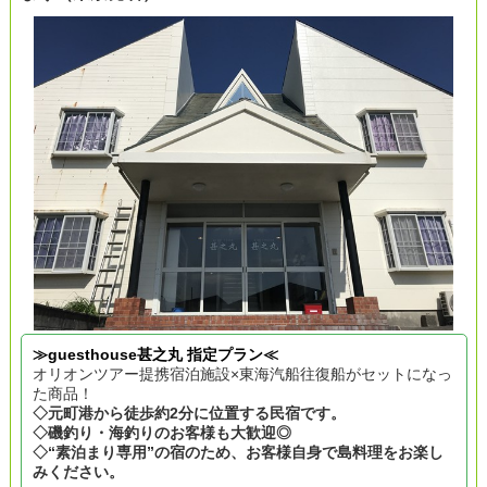
≫guesthouse甚之丸 指定プラン≪
オリオンツアー提携宿泊施設×東海汽船往復船がセットになっ
た商品！
◇元町港から徒歩約2分に位置する民宿です。
◇磯釣り・海釣りのお客様も大歓迎◎
◇“素泊まり専用”の宿のため、お客様自身で島料理をお楽し
みください。