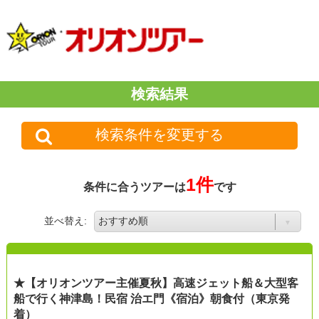
検索結果
検索条件を変更する
1件
条件に合うツアーは
です
並べ替え:
★【オリオンツアー主催夏秋】高速ジェット船＆大型客
船で行く神津島！民宿 治エ門《宿泊》朝食付（東京発
着）