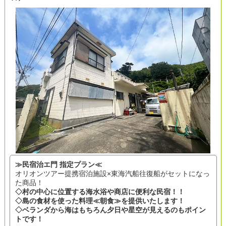
≫民宿治エ門 指定プラン≪
オリオンツアー提携宿泊施設×東海汽船往復船がセットになっ
た商品！
◇村の中心に位置する海水浴や商店に便利な民宿！！
◇島の食材を使った料理≪朝食≫を提供いたします！
◇ベランダから海はもちろん夕日や星空が見えるのもポイン
トです！