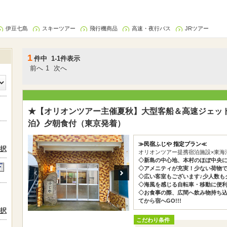
伊豆七島
スキーツアー
飛行機商品
高速・夜行バス
JRツアー
1
件中 1-1件表示
前へ
1
次へ
★【オリオンツアー主催夏秋】大型客船＆高速ジェッ
泊》夕朝食付（東京発着）
≫民宿ふじや 指定プラン≪
択
オリオンツアー提携宿泊施設×東海
◇新島の中心地、本村のほぼ中央
◇アメニティが充実！少ない荷物で
◇広い客室もございます♪少人数も
◇海風を感じる自転車・移動に便利
◇お食事の際、広間へ飲み物持ち込
てから宿へGO!!!
択
こだわり条件