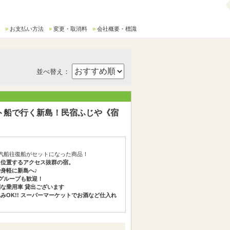
お支払い方法
変更・取消料
会社概要・標識
並べ替え：
ト船で行く新島！民宿ふじや《宿
汽船往復船がセットになった商品！
に位置するアクセス抜群の宿。
身軽に新島へ♪
グループも歓迎！
な乗用車 貸出ございます
みOK!! スーパーマーケットでお酒など仕入れ