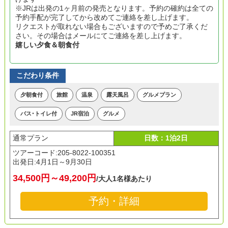
※JRは出発の1ヶ月前の発売となります。予約の確約は全ての
予約手配が完了してから改めてご連絡を差し上げます。
リクエストが取れない場合もございますので予めご了承くだ
さい。その場合はメールにてご連絡を差し上げます。
嬉しい夕食＆朝食付
こだわり条件
夕朝食付
旅館
温泉
露天風呂
グルメプラン
バス･トイレ付
JR宿泊
グルメ
通常プラン
日数：1泊2日
ツアーコード:205-8022-100351
出発日:
4月1日～9月30日
34,500円～49,200円
/大人1名様あたり
予約・詳細