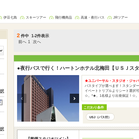
伊豆七島
スキーツアー
飛行機商品
高速・夜行バス
JRツアー
2
件中 1-2件表示
前へ
1
次へ
●夜行バスで行く！ハートンホテル北梅田【ＵＳＪスタ
★ユニバーサル・スタジオ・ジャパン
バスタイプが選べます！スタンダ
択
イベートトリプルよりシート選択
☆。*★。1名様より出発保証！☆。
こだわり条件
USJ（パス付）
択
【禁煙スタジオツイン】