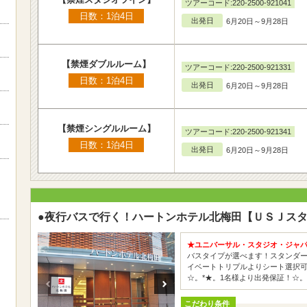
ツアーコード:220-2500-921041
日数：1泊4日
出発日
6月20日～9月28日
【禁煙ダブルルーム】
ツアーコード:220-2500-921331
日数：1泊4日
出発日
6月20日～9月28日
【禁煙シングルルーム】
ツアーコード:220-2500-921341
日数：1泊4日
出発日
6月20日～9月28日
●夜行バスで行く！ハートンホテル北梅田【ＵＳＪスタ
★ユニバーサル・スタジオ・ジャパン
バスタイプが選べます！スタンダ
イベートトリプルよりシート選択
☆。*★。1名様より出発保証！☆。
こだわり条件