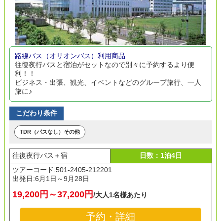
路線バス（オリオンバス）利用商品
往復夜行バスと宿泊がセットなので別々に予約するより便
利！！
ビジネス・出張、観光、イベントなどのグループ旅行、一人
旅に♪
こだわり条件
TDR（パスなし）その他
往復夜行バス＋宿
日数：1泊4日
ツアーコード:501-2405-212201
出発日:
6月1日～9月28日
19,200円～37,200円
/大人1名様あたり
予約・詳細