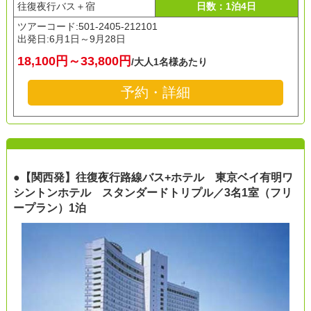
往復夜行バス＋宿
日数：1泊4日
ツアーコード:501-2405-212101
出発日:
6月1日～9月28日
18,100円～33,800円
/大人1名様あたり
予約・詳細
●【関西発】往復夜行路線バス+ホテル 東京ベイ有明ワ
シントンホテル スタンダードトリプル／3名1室（フリ
ープラン）1泊